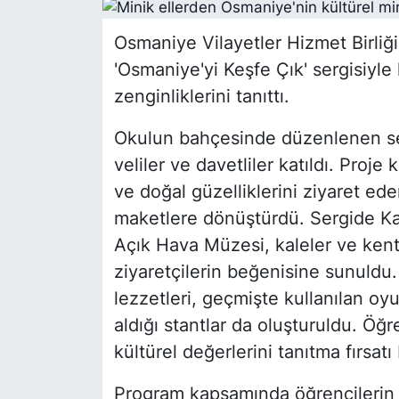
Siyaset
Osmaniye Vilayetler Hizmet Birliği
'Osmaniye'yi Keşfe Çık' sergisiyle 
YEREL HABER
zenginliklerini tanıttı.
Haberde insan
Okulun bahçesinde düzenlenen serg
veliler ve davetliler katıldı. Proj
Tanıtım
ve doğal güzelliklerini ziyaret eden
maketlere dönüştürdü. Sergide Ka
Açık Hava Müzesi, kaleler ve kenti
ziyaretçilerin beğenisine sunuldu
lezzetleri, geçmişte kullanılan oy
aldığı stantlar da oluşturuldu. Öğre
kültürel değerlerini tanıtma fırsatı
Program kapsamında öğrencilerin 