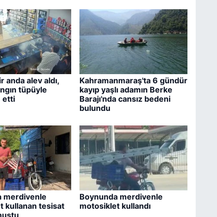
r anda alev aldı,
Kahramanmaraş'ta 6 gündür
angın tüpüyle
kayıp yaşlı adamın Berke
etti
Barajı'nda cansız bedeni
bulundu
 merdivenle
Boynunda merdivenle
t kullanan tesisat
motosiklet kullandı
nuştu