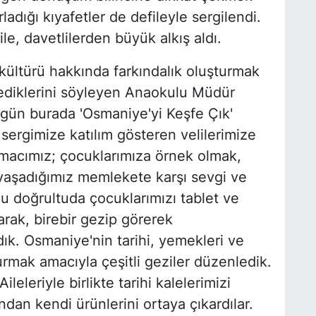
adığı kıyafetler de defileyle sergilendi.
le, davetlilerden büyük alkış aldı.
kültürü hakkında farkındalık oluşturmak
lediklerini söyleyen Anaokulu Müdür
gün burada 'Osmaniye'yi Keşfe Çık'
sergimize katılım gösteren velilerimize
amacımız; çocuklarımıza örnek olmak,
yaşadığımız memlekete karşı sevgi ve
u doğrultuda çocuklarımızı tablet ve
arak, birebir gezip görerek
dık. Osmaniye'nin tarihi, yemekleri ve
urmak amacıyla çeşitli geziler düzenledik.
ileleriyle birlikte tarihi kalelerimizi
ndan kendi ürünlerini ortaya çıkardılar.