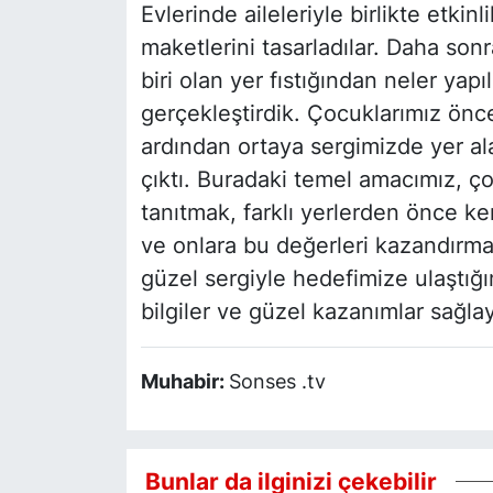
Evlerinde aileleriyle birlikte etkin
maketlerini tasarladılar. Daha so
biri olan yer fıstığından neler yap
gerçekleştirdik. Çocuklarımız önce
ardından ortaya sergimizde yer ala
çıktı. Buradaki temel amacımız, ç
tanıtmak, farklı yerlerden önce k
ve onlara bu değerleri kazandırma
güzel sergiyle hedefimize ulaştığ
bilgiler ve güzel kazanımlar sağla
Muhabir:
Sonses .tv
Bunlar da ilginizi çekebilir