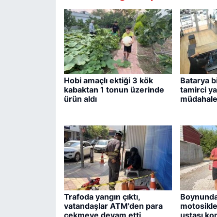
Hobi amaçlı ektiği 3 kök
Batarya bi
kabaktan 1 tonun üzerinde
tamirci y
ürün aldı
müdahale 
Trafoda yangın çıktı,
Boynunda
vatandaşlar ATM'den para
motosikle
çekmeye devam etti
ustası ko