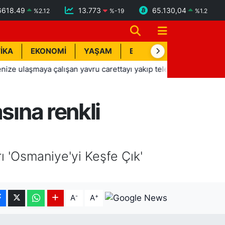
6618.49
13.773
65.130,04
%
2.12
%
-19
%
1.2
İKA
EKONOMİ
YAŞAM
BİK İLAN
TEKNOLOJİ
şmaya çalışan yavru carettayı yakıp telef etti
17:31
Manavg
sına renkli
rı 'Osmaniye'yi Keşfe Çık'
-
+
A
A