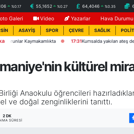
106
55,1652
64,4046
%
0.17
%
0.27
%
0.35
oto Galeri
Video
Yazarlar
Hava Durumu
SİN
ASAYİŞ
SPOR
ÇEVRE
SAĞLIK
POLİT
ka
unlar Kaymakamlıkta
17:31
Kumsalda yakılan ateş denize ula
maniye'nin kültürel mira
rliği Anaokulu öğrencileri hazırladıkla
rel ve doğal zenginliklerini tanıttı.
2 DK
NMA SÜRESI