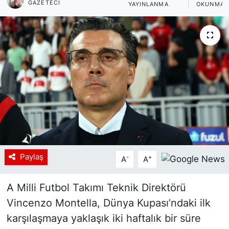
GAZETECI
YAYINLANMA
OKUNMA 
Siyaset
YEREL HABER
Haberde insan
Tanıtım
Paylaş
-
+
A
A
A Milli Futbol Takımı Teknik Direktörü
Vincenzo Montella, Dünya Kupası’ndaki ilk
karşılaşmaya yaklaşık iki haftalık bir süre