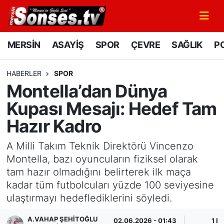
MERSİN
Mersin Nöbetçi Eczaneler
MERSİN
ASAYİŞ
SPOR
ÇEVRE
SAĞLIK
PO
ASAYİŞ
Mersin Hava Durumu
HABERLER
SPOR
Montella’dan Dünya
SPOR
Mersin Namaz Vakitleri
Kupası Mesajı: Hedef Tam
GÜNÜN MANŞETİ
Mersin Trafik Yoğunluk Haritası
Hazır Kadro
DÜNYA
Süper Lig Puan Durumu ve Fikstür
A Milli Takım Teknik Direktörü Vincenzo
Montella, bazı oyuncuların fiziksel olarak
KÜLTÜR - SANAT
Tüm Manşetler
tam hazır olmadığını belirterek ilk maça
kadar tüm futbolcuları yüzde 100 seviyesine
MAGAZİN
Son Dakika Haberleri
ulaştırmayı hedeflediklerini söyledi.
SAĞLIK
Haber Arşivi
A.VAHAP ŞEHITOĞLU
02.06.2026 - 01:43
1 D