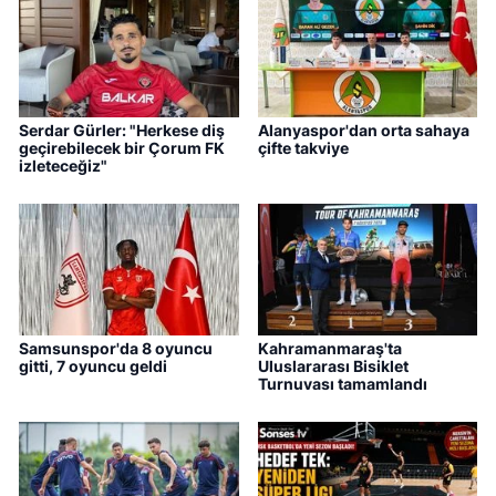
Serdar Gürler: "Herkese diş
Alanyaspor'dan orta sahaya
geçirebilecek bir Çorum FK
çifte takviye
izleteceğiz"
Samsunspor'da 8 oyuncu
Kahramanmaraş'ta
gitti, 7 oyuncu geldi
Uluslararası Bisiklet
Turnuvası tamamlandı