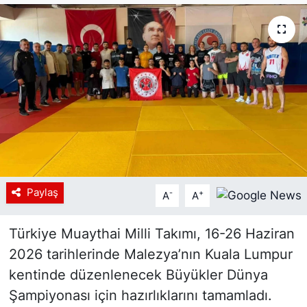
Siyaset
YEREL HABER
Haberde insan
Tanıtım
Paylaş
-
+
A
A
Türkiye Muaythai Milli Takımı, 16-26 Haziran
2026 tarihlerinde Malezya’nın Kuala Lumpur
kentinde düzenlenecek Büyükler Dünya
Şampiyonası için hazırlıklarını tamamladı.