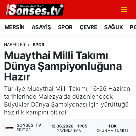
MERSİN
Mersin Nöbetçi Eczaneler
MERSİN
ASAYİŞ
SPOR
ÇEVRE
SAĞLIK
PO
ASAYİŞ
Mersin Hava Durumu
HABERLER
SPOR
Muaythai Milli Takımı
SPOR
Mersin Namaz Vakitleri
Dünya Şampiyonluğuna
GÜNÜN MANŞETİ
Mersin Trafik Yoğunluk Haritası
Hazır
DÜNYA
Süper Lig Puan Durumu ve Fikstür
Türkiye Muaythai Milli Takımı, 16-26 Haziran
tarihlerinde Malezya'da düzenlenecek
KÜLTÜR - SANAT
Tüm Manşetler
Büyükler Dünya Şampiyonası için yürüttüğü
hazırlık kampını bitirdi.
MAGAZİN
Son Dakika Haberleri
SONSES .TV
12.06.2026 - 11:05
1 DK
EDITÖR
SAĞLIK
Haber Arşivi
YAYINLANMA
OKUNMA SÜRESI