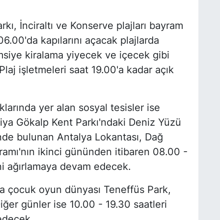
kı, İnciraltı ve Konserve plajları bayram
06.00'da kapılarını açacak plajlarda
siye kiralama yiyecek ve içecek gibi
aj işletmeleri saat 19.00'a kadar açık
larında yer alan sosyal tesisler ise
Ziya Gökalp Kent Parkı'ndaki Deniz Yüzü
çinde bulunan Antalya Lokantası, Dağ
ramı'nın ikinci gününden itibaren 08.00 -
rini ağırlamaya devam edecek.
va çocuk oyun dünyası Teneffüs Park,
iğer günler ise 10.00 - 19.30 saatleri
edecek.