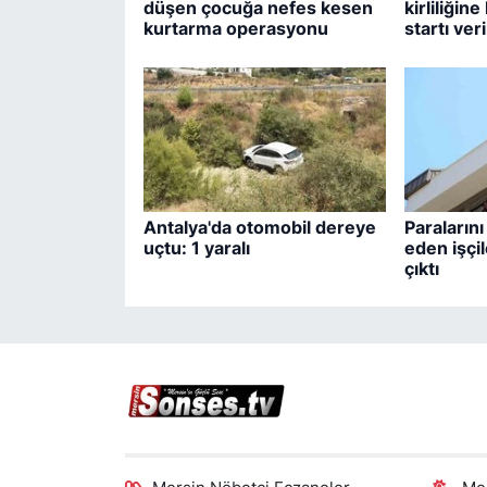
düşen çocuğa nefes kesen
kirliliğin
kurtarma operasyonu
startı veri
Antalya'da otomobil dereye
Paralarını
uçtu: 1 yaralı
eden işçil
çıktı