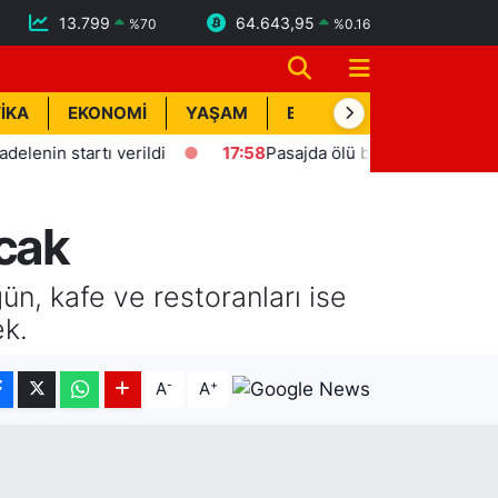
13.799
64.643,95
%
70
%
0.16
İKA
EKONOMİ
YAŞAM
BİK İLAN
TEKNOLOJİ
 startı verildi
17:58
Pasajda ölü bulunan Eyüp Can davas
acak
ün, kafe ve restoranları ise
ek.
-
+
A
A