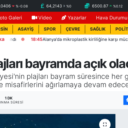
,0406
64,2143
6500.87
%
-0.08
%
0
%
0.12
oto Galeri
Video
Yazarlar
Hava Durumu
SİN
ASAYİŞ
SPOR
ÇEVRE
SAĞLIK
POLİT
ka
ı
18:45
Alanya'da mikroplastik kirliliğine karşı mücadelenin
ajları bayramda açık ol
esi'nin plajları bayram süresince her g
yle misafirlerini ağırlamaya devam edec
1 DK
UNMA SÜRESI