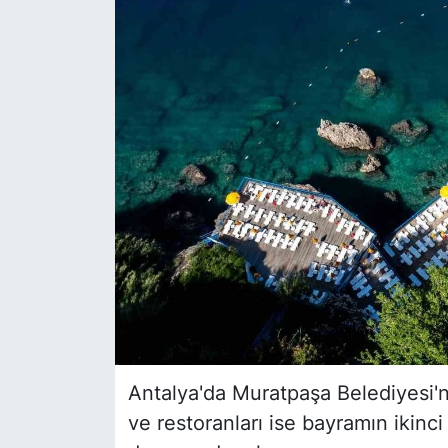
Siyaset
YEREL HABER
Haberde insan
Tanıtım
Antalya'da Muratpaşa Belediyesi'n
ve restoranları ise bayramın ikinci 