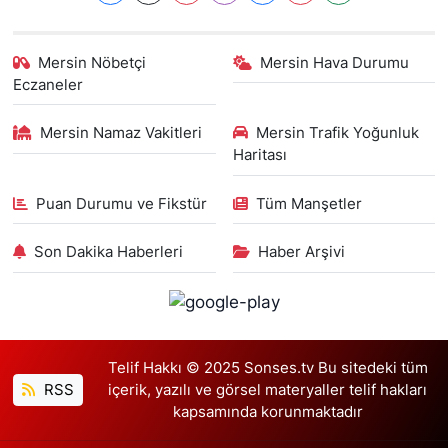
Mersin Nöbetçi
Mersin Hava Durumu
Eczaneler
Mersin Namaz Vakitleri
Mersin Trafik Yoğunluk
Haritası
Puan Durumu ve Fikstür
Tüm Manşetler
Son Dakika Haberleri
Haber Arşivi
Telif Hakkı © 2025 Sonses.tv Bu sitedeki tüm
RSS
içerik, yazılı ve görsel materyaller telif hakları
kapsamında korunmaktadır