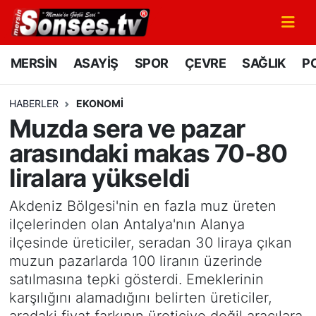
MERSİN
Mersin Nöbetçi Eczaneler
MERSİN
ASAYİŞ
SPOR
ÇEVRE
SAĞLIK
PO
ASAYİŞ
Mersin Hava Durumu
HABERLER
EKONOMİ
Muzda sera ve pazar
SPOR
Mersin Namaz Vakitleri
arasındaki makas 70-80
GÜNÜN MANŞETİ
Mersin Trafik Yoğunluk Haritası
liralara yükseldi
DÜNYA
Süper Lig Puan Durumu ve Fikstür
Akdeniz Bölgesi'nin en fazla muz üreten
ilçelerinden olan Antalya'nın Alanya
KÜLTÜR - SANAT
Tüm Manşetler
ilçesinde üreticiler, seradan 30 liraya çıkan
muzun pazarlarda 100 liranın üzerinde
MAGAZİN
Son Dakika Haberleri
satılmasına tepki gösterdi. Emeklerinin
karşılığını alamadığını belirten üreticiler,
SAĞLIK
Haber Arşivi
aradaki fiyat farkının üreticiye değil aracılara