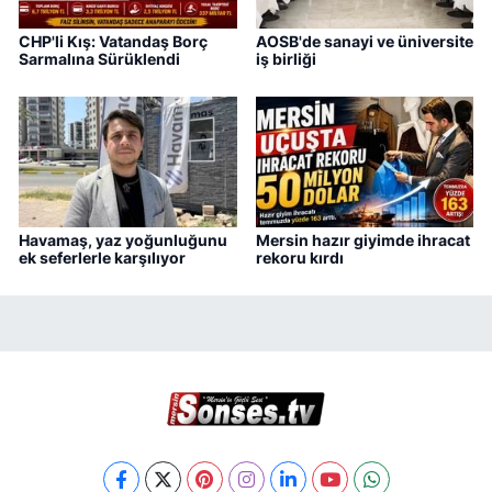
CHP'li Kış: Vatandaş Borç
AOSB'de sanayi ve üniversite
Sarmalına Sürüklendi
iş birliği
Havamaş, yaz yoğunluğunu
Mersin hazır giyimde ihracat
ek seferlerle karşılıyor
rekoru kırdı