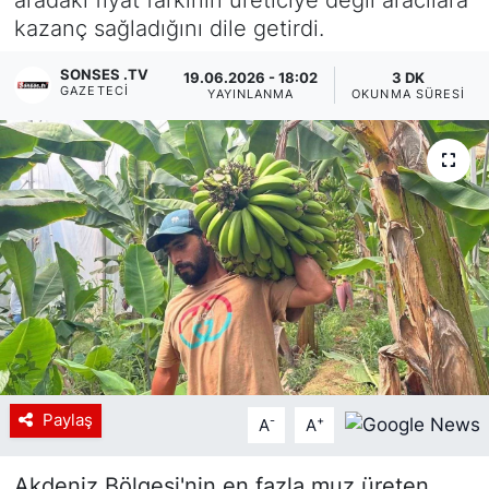
kazanç sağladığını dile getirdi.
Siyaset
SONSES .TV
19.06.2026 - 18:02
3 DK
YEREL HABER
GAZETECI
YAYINLANMA
OKUNMA SÜRESI
Haberde insan
Tanıtım
Paylaş
-
+
A
A
Akdeniz Bölgesi'nin en fazla muz üreten