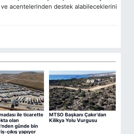
i ve acentelerinden destek alabileceklerini
madası ile ticarette
MTSO Başkanı Çakır’dan
kta olan
Kilikya Yolu Vurgusu
'nden günde bin
riş-çıkış yapıyor