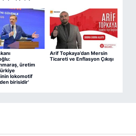
kanı
Arif Topkaya’dan Mersin
oğlu:
Ticareti ve Enflasyon Çıkışı
nmaraş, üretim
ürkiye
nin lokomotif
den birisidir'