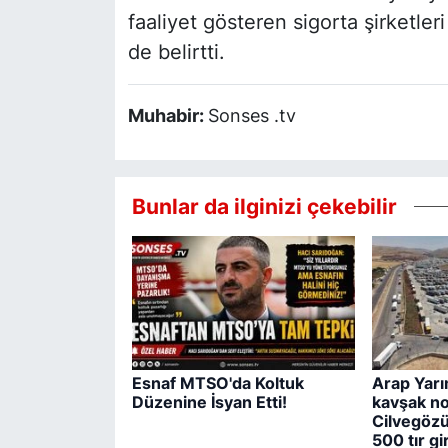
faaliyet gösteren sigorta şirketler
de belirtti.
Muhabir:
Sonses .tv
Bunlar da ilginizi çekebilir
Esnaf MTSO'da Koltuk
Arap Yarı
Düzenine İsyan Etti!
kavşak no
Cilvegözü
500 tır gi