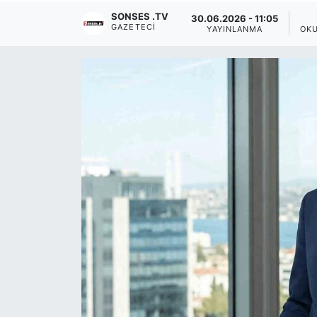
SONSES .TV
30.06.2026 - 11:05
Siyaset
GAZETECI
YAYINLANMA
OK
YEREL HABER
Haberde insan
Tanıtım