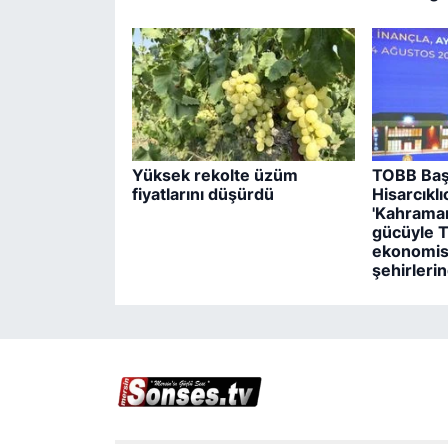
Yüksek rekolte üzüm
TOBB Baş
fiyatlarını düşürdü
Hisarcıklı
'Kahrama
gücüyle T
ekonomisi
şehirlerin