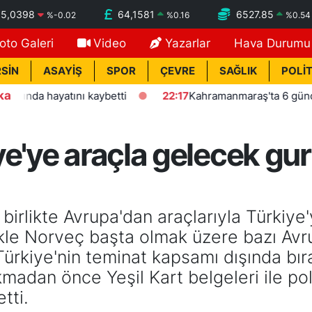
55,0398
64,1581
6527.85
%
-0.02
%
0.16
%
0.54
oto Galeri
Video
Yazarlar
Hava Durumu
SİN
ASAYİŞ
SPOR
ÇEVRE
SAĞLIK
POLİT
ka
atını kaybetti
22:17
Kahramanmaraş'ta 6 gündür kayıp yaş
e'ye araçla gelecek gur
irlikte Avrupa'dan araçlarıyla Türkiye
llikle Norveç başta olmak üzere bazı Av
ürkiye'nin teminat kapsamı dışında bırakı
madan önce Yeşil Kart belgeleri ile pol
tti.