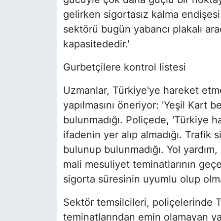
gelirken sigortasız kalma endişes
sektörü bugün yabancı plakalı araç
kapasitededir.'
Gurbetçilere kontrol listesi
Uzmanlar, Türkiye'ye hareket etm
yapılmasını öneriyor: 'Yeşil Kart b
bulunmadığı. Poliçede, 'Türkiye ha
ifadenin yer alıp almadığı. Trafik
bulunup bulunmadığı. Yol yardım, çe
mali mesuliyet teminatlarının geçer
sigorta süresinin uyumlu olup olma
Sektör temsilcileri, poliçelerind
teminatlarından emin olamayan yab