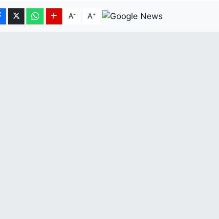
-
+
A
A