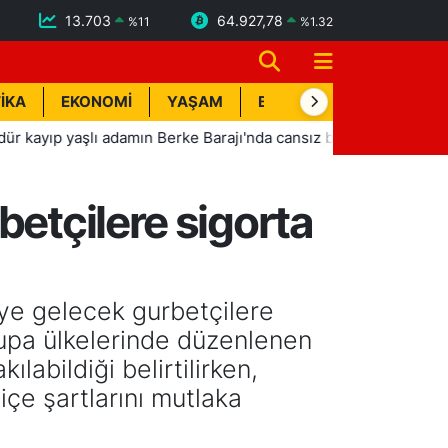
13.703
64.927,78
%
11
%
1.32
İKA
EKONOMİ
YAŞAM
BİK İLAN
TEKNOLOJİ
lı adamın Berke Barajı'nda cansız bedeni bulundu
21:51
E
betçilere sigorta
'ye gelecek gurbetçilere
rupa ülkelerinde düzenlenen
labildiği belirtilirken,
içe şartlarını mutlaka