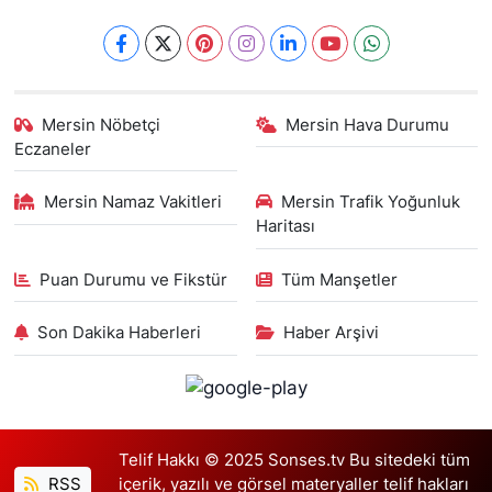
Mersin Nöbetçi
Mersin Hava Durumu
Eczaneler
Mersin Namaz Vakitleri
Mersin Trafik Yoğunluk
Haritası
Puan Durumu ve Fikstür
Tüm Manşetler
Son Dakika Haberleri
Haber Arşivi
Telif Hakkı © 2025 Sonses.tv Bu sitedeki tüm
RSS
içerik, yazılı ve görsel materyaller telif hakları