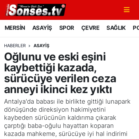
MERSİN
Mersin Nöbetçi Eczaneler
MERSİN
ASAYİŞ
SPOR
ÇEVRE
SAĞLIK
PO
ASAYİŞ
Mersin Hava Durumu
HABERLER
ASAYİŞ
Oğlunu ve eski eşini
SPOR
Mersin Namaz Vakitleri
kaybettiği kazada,
GÜNÜN MANŞETİ
Mersin Trafik Yoğunluk Haritası
sürücüye verilen ceza
anneyi ikinci kez yıktı
DÜNYA
Süper Lig Puan Durumu ve Fikstür
Antalya'da babası ile birlikte gittiği lunapark
KÜLTÜR - SANAT
Tüm Manşetler
dönüşünde direksiyon hakimiyetini
kaybeden sürücünün kaldırıma çıkarak
MAGAZİN
Son Dakika Haberleri
çarptığı baba-oğulu hayattan koparan
kazada mahkeme, sürücüye iyi hal indirimi
SAĞLIK
Haber Arşivi