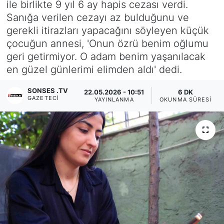
ile birlikte 9 yıl 6 ay hapis cezası verdi.
Sanığa verilen cezayı az bulduğunu ve
Siyaset
gerekli itirazları yapacağını söyleyen küçük
çocuğun annesi, 'Onun özrü benim oğlumu
YEREL HABER
geri getirmiyor. O adam benim yaşanılacak
en güzel günlerimi elimden aldı' dedi.
Haberde insan
SONSES .TV
22.05.2026 - 10:51
6 DK
Tanıtım
GAZETECI
YAYINLANMA
OKUNMA SÜRESI