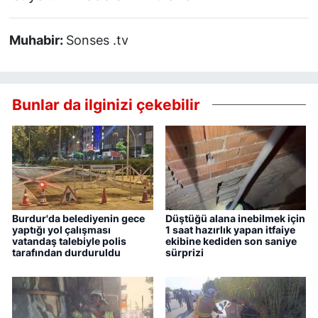
Muhabir:
Sonses .tv
Bunlar da ilginizi çekebilir
Burdur'da belediyenin gece
Düştüğü alana inebilmek için
yaptığı yol çalışması
1 saat hazırlık yapan itfaiye
vatandaş talebiyle polis
ekibine kediden son saniye
tarafından durduruldu
sürprizi