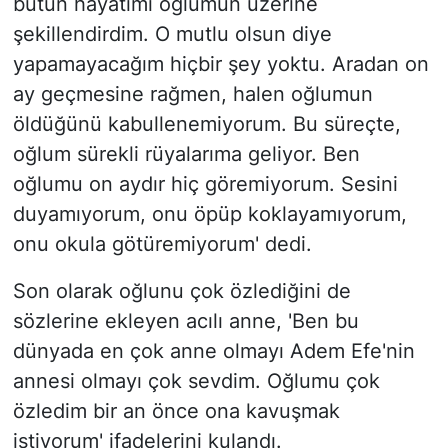
bütün hayatımı oğlumun üzerine
şekillendirdim. O mutlu olsun diye
yapamayacağım hiçbir şey yoktu. Aradan on
ay geçmesine rağmen, halen oğlumun
öldüğünü kabullenemiyorum. Bu süreçte,
oğlum sürekli rüyalarıma geliyor. Ben
oğlumu on aydır hiç göremiyorum. Sesini
duyamıyorum, onu öpüp koklayamıyorum,
onu okula götüremiyorum' dedi.
Son olarak oğlunu çok özlediğini de
sözlerine ekleyen acılı anne, 'Ben bu
dünyada en çok anne olmayı Adem Efe'nin
annesi olmayı çok sevdim. Oğlumu çok
özledim bir an önce ona kavuşmak
istiyorum' ifadelerini kulandı.