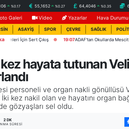
106
55,1652
64,4046
%
0.17
%
0.27
%
0.35
oto Galeri
Video
Yazarlar
Hava Durumu
SİN
ASAYİŞ
SPOR
ÇEVRE
SAĞLIK
POLİT
ka
 İçin Sert Çıkış
19:07
ADAF'tan Okullarda Mescit Uygula
i kez hayata tutunan Ve
landı
si personeli ve organ nakli gönüllüsü 
İki kez nakil olan ve hayatını organ ba
e gözyaşları sel oldu.
2 DK
NMA SÜRESI