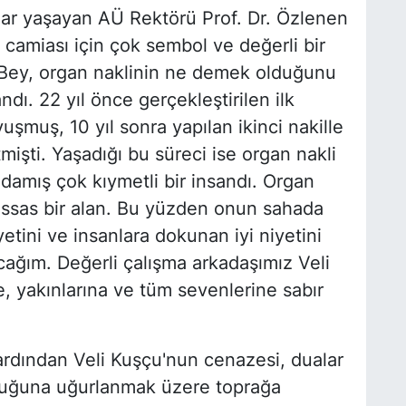
ar yaşayan AÜ Rektörü Prof. Dr. Özlenen
 camiası için çok sembol ve değerli bir
i Bey, organ naklinin ne demek olduğunu
dı. 22 yıl önce gerçekleştirilen ilk
uşmuş, 10 yıl sonra yapılan ikinci nakille
şti. Yaşadığı bu süreci ise organ nakli
amış çok kıymetli bir insandı. Organ
assas bir alan. Bu yüzden onun sahada
etini ve insanlara dokunan iyi niyetini
cağım. Değerli çalışma arkadaşımız Veli
e, yakınlarına ve tüm sevenlerine sabır
 ardından Veli Kuşçu'nun cenazesi, dualar
uluğuna uğurlanmak üzere toprağa