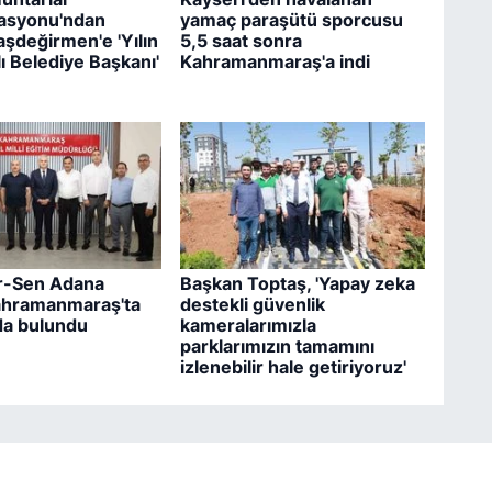
asyonu'ndan
yamaç paraşütü sporcusu
şdeğirmen'e 'Yılın
5,5 saat sonra
lı Belediye Başkanı'
Kahramanmaraş'a indi
ir-Sen Adana
Başkan Toptaş, 'Yapay zeka
ahramanmaraş'ta
destekli güvenlik
da bulundu
kameralarımızla
parklarımızın tamamını
izlenebilir hale getiriyoruz'