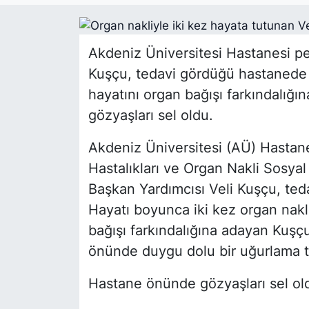
Siyaset
Akdeniz Üniversitesi Hastanesi pe
YEREL HABER
Kuşçu, tedavi gördüğü hastanede ha
hayatını organ bağışı farkındalığ
Haberde insan
gözyaşları sel oldu.
Tanıtım
Akdeniz Üniversitesi (AÜ) Hastan
Hastalıkları ve Organ Nakli Sos
Başkan Yardımcısı Veli Kuşçu, ted
Hayatı boyunca iki kez organ nakl
bağışı farkındalığına adayan Kuşçu
önünde duygu dolu bir uğurlama t
Hastane önünde gözyaşları sel ol