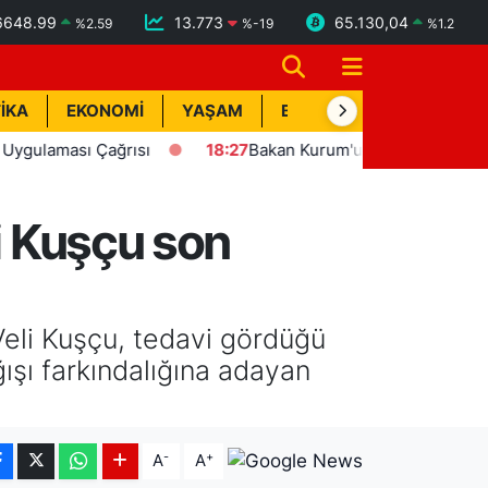
6648.99
13.773
65.130,04
%
2.59
%
-19
%
1.2
İKA
EKONOMİ
YAŞAM
BİK İLAN
TEKNOLOJİ
ması Çağrısı
18:27
Bakan Kurum'un katılımıyla Hatay'da 8 
li Kuşçu son
Veli Kuşçu, tedavi gördüğü
ğışı farkındalığına adayan
-
+
A
A