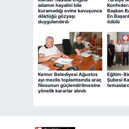
adamın hayalini bile
Konfeder
kuramadığı evine kavuşunca
Başkan Ba
döktüğü gözyaşı
En Başarı
duygulandırdı
ödülü
Kemer Belediyesi Ağustos
Eğitim-B
ayı meclis toplantısında araç
Şubesi K
filosunun güçlendirilmesine
temaslar
yönelik kararlar alındı