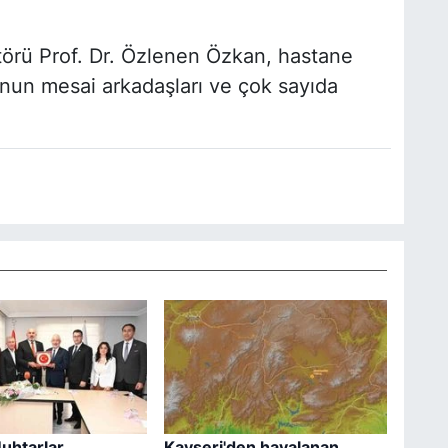
törü Prof. Dr. Özlenen Özkan, hastane
u'nun mesai arkadaşları ve çok sayıda
uhtarlar
Kayseri'den havalanan