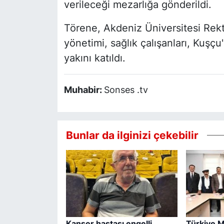
verileceği mezarlığa gönderildi.
Törene, Akdeniz Üniversitesi Rek
yönetimi, sağlık çalışanları, Kuşç
yakını katıldı.
Muhabir:
Sonses .tv
Bunlar da ilginizi çekebilir
Kanser hastası engelli
Türkiye M