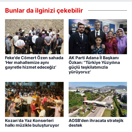
Bunlar da ilginizi çekebilir
Feke'de Cömert Özen sahada
AK Parti Adana İl Başkanı
'Her mahallemize aynı
Özkan: ''Türkiye Yüzyılına
gayretle hizmet edeceğiz'
güçlü teşkilatımızla
yürüyoruz'
Kozan'da Yaz Konserleri
AOSB'den ihracata stratejik
halkı müzikle buluşturuyor
destek