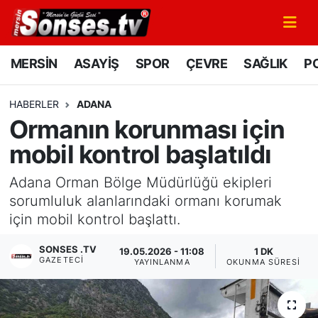
MERSİN
Mersin Nöbetçi Eczaneler
MERSİN
ASAYİŞ
SPOR
ÇEVRE
SAĞLIK
PO
ASAYİŞ
Mersin Hava Durumu
HABERLER
ADANA
Ormanın korunması için
SPOR
Mersin Namaz Vakitleri
mobil kontrol başlatıldı
GÜNÜN MANŞETİ
Mersin Trafik Yoğunluk Haritası
Adana Orman Bölge Müdürlüğü ekipleri
DÜNYA
Süper Lig Puan Durumu ve Fikstür
sorumluluk alanlarındaki ormanı korumak
için mobil kontrol başlattı.
KÜLTÜR - SANAT
Tüm Manşetler
SONSES .TV
19.05.2026 - 11:08
1 DK
GAZETECI
YAYINLANMA
OKUNMA SÜRESI
MAGAZİN
Son Dakika Haberleri
SAĞLIK
Haber Arşivi