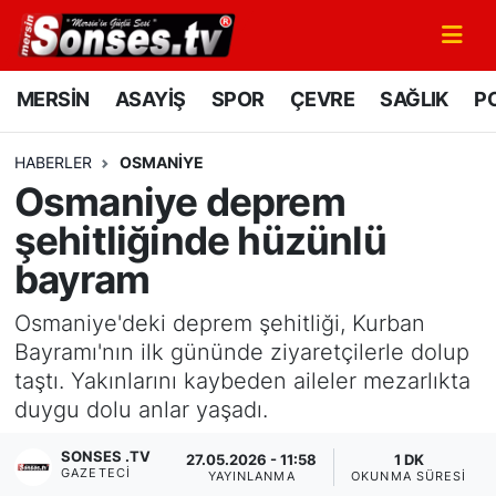
MERSİN
Mersin Nöbetçi Eczaneler
MERSİN
ASAYİŞ
SPOR
ÇEVRE
SAĞLIK
PO
ASAYİŞ
Mersin Hava Durumu
HABERLER
OSMANIYE
Osmaniye deprem
SPOR
Mersin Namaz Vakitleri
şehitliğinde hüzünlü
GÜNÜN MANŞETİ
Mersin Trafik Yoğunluk Haritası
bayram
DÜNYA
Süper Lig Puan Durumu ve Fikstür
Osmaniye'deki deprem şehitliği, Kurban
Bayramı'nın ilk gününde ziyaretçilerle dolup
KÜLTÜR - SANAT
Tüm Manşetler
taştı. Yakınlarını kaybeden aileler mezarlıkta
duygu dolu anlar yaşadı.
MAGAZİN
Son Dakika Haberleri
SONSES .TV
27.05.2026 - 11:58
1 DK
GAZETECI
SAĞLIK
Haber Arşivi
YAYINLANMA
OKUNMA SÜRESI