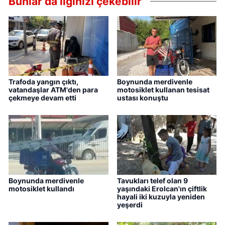
Bunlar da ilginizi çekebilir
Trafoda yangın çıktı,
Boynunda merdivenle
vatandaşlar ATM'den para
motosiklet kullanan tesisat
çekmeye devam etti
ustası konuştu
Boynunda merdivenle
Tavukları telef olan 9
motosiklet kullandı
yaşındaki Erolcan'ın çiftlik
hayali iki kuzuyla yeniden
yeşerdi