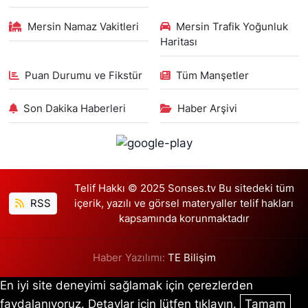
Mersin Namaz Vakitleri
Mersin Trafik Yoğunluk
Haritası
Puan Durumu ve Fikstür
Tüm Manşetler
Son Dakika Haberleri
Haber Arşivi
Telif Hakkı © 2025 Sonses.tv Bu sitedeki tüm
RSS
içerik, yazılı ve görsel materyaller telif hakları
kapsamında korunmaktadır
Haber Yazılımı:
TE Bilişim
En iyi site deneyimi sağlamak için çerezlerden
faydalanıyoruz. Detaylar için lütfen tıklayın.
Tamam