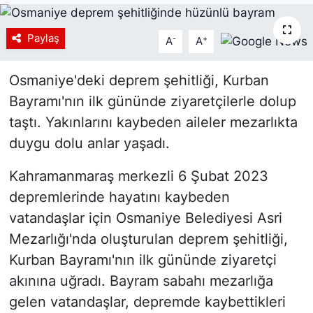
Siyaset
Paylaş
-
+
A
A
YEREL HABER
Osmaniye'deki deprem şehitliği, Kurban
Haberde insan
Bayramı'nın ilk gününde ziyaretçilerle dolup
taştı. Yakınlarını kaybeden aileler mezarlıkta
Tanıtım
duygu dolu anlar yaşadı.
Kahramanmaraş merkezli 6 Şubat 2023
depremlerinde hayatını kaybeden
vatandaşlar için Osmaniye Belediyesi Asri
Mezarlığı'nda oluşturulan deprem şehitliği,
Kurban Bayramı'nın ilk gününde ziyaretçi
akınına uğradı. Bayram sabahı mezarlığa
gelen vatandaşlar, depremde kaybettikleri