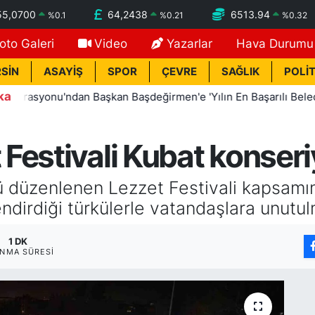
55,0700
64,2438
6513.94
%
0.1
%
0.21
%
0.32
oto Galeri
Video
Yazarlar
Hava Durumu
SİN
ASAYİŞ
SPOR
ÇEVRE
SAĞLIK
POLİT
ka
onu'ndan Başkan Başdeğirmen'e 'Yılın En Başarılı Belediye Baş
estivali Kubat konseriy
 düzenlenen Lezzet Festivali kapsamı
ndirdiği türkülerle vatandaşlara unutul
1 DK
NMA SÜRESI