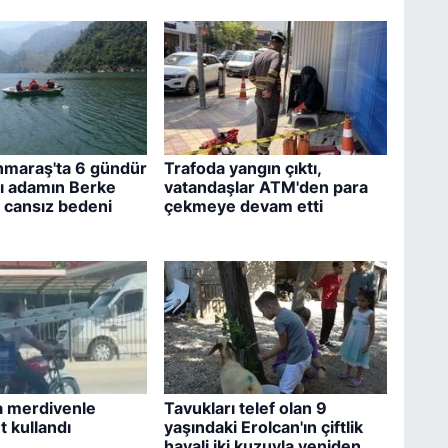
maraş'ta 6 gündür
Trafoda yangın çıktı,
lı adamın Berke
vatandaşlar ATM'den para
a cansız bedeni
çekmeye devam etti
 merdivenle
Tavukları telef olan 9
t kullandı
yaşındaki Erolcan'ın çiftlik
hayali iki kuzuyla yeniden