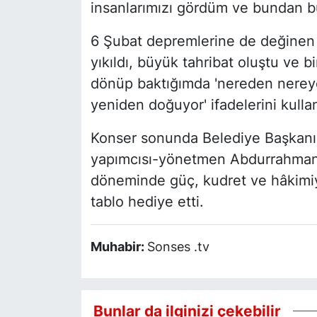
insanlarımızı gördüm ve bundan b
6 Şubat depremlerine de değinen Ç
yıkıldı, büyük tahribat oluştu ve 
dönüp baktığımda 'nereden nereye
yeniden doğuyor' ifadelerini kulla
Konser sonunda Belediye Başkanı 
yapımcısı-yönetmen Abdurrahman K
döneminde güç, kudret ve hâkimiyet
tablo hediye etti.
Muhabir:
Sonses .tv
Bunlar da ilginizi çekebilir