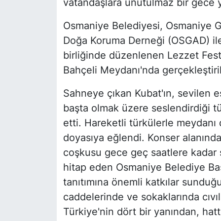
vatandaşlara unutulmaz bir gece y
Osmaniye Belediyesi, Osmaniye Ga
Doğa Koruma Derneği (OSGAD) ile
birliğinde düzenlenen Lezzet Festi
Bahçeli Meydanı'nda gerçekleştiril
Sahneye çıkan Kubat'ın, sevilen es
başta olmak üzere seslendirdiği tü
etti. Hareketli türkülerle meydan
doyasıya eğlendi. Konser alanında 
coşkusu gece geç saatlere kadar 
hitap eden Osmaniye Belediye Başk
tanıtımına önemli katkılar sunduğ
caddelerinde ve sokaklarında cıvıl 
Türkiye'nin dört bir yanından, hat