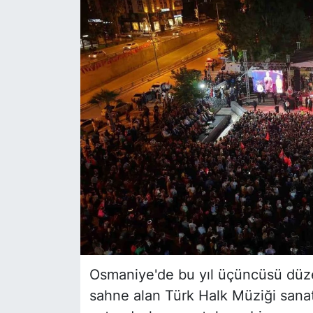
Siyaset
YEREL HABER
Haberde insan
Tanıtım
Osmaniye'de bu yıl üçüncüsü düz
sahne alan Türk Halk Müziği sanatç