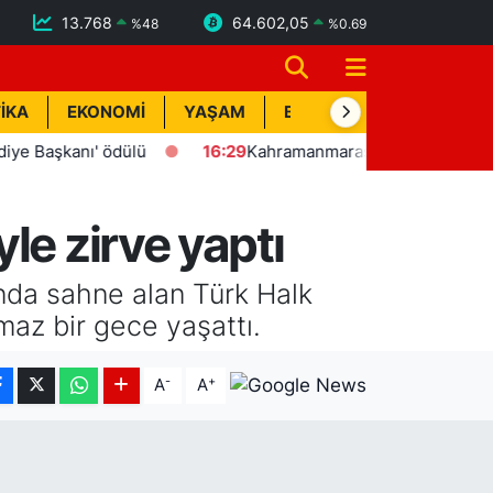
13.768
64.602,05
%
48
%
0.69
İKA
EKONOMİ
YAŞAM
BİK İLAN
TEKNOLOJİ
kanı' ödülü
16:29
Kahramanmaraş'ta yangın ve kurtarma ta
le zirve yaptı
nda sahne alan Türk Halk
maz bir gece yaşattı.
-
+
A
A