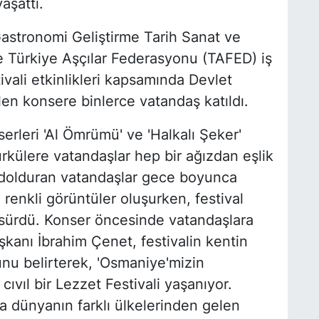
aşattı.
stronomi Geliştirme Tarih Sanat ve
 Türkiye Aşçılar Federasyonu (TAFED) iş
vali etkinlikleri kapsamında Devlet
en konsere binlerce vatandaş katıldı.
erleri 'Al Ömrümü' ve 'Halkalı Şeker'
rkülere vatandaşlar hep bir ağızdan eşlik
ı dolduran vatandaşlar gece boyunca
renkli görüntüler oluşurken, festival
sürdü. Konser öncesinde vatandaşlara
anı İbrahim Çenet, festivalin kentin
unu belirterek, 'Osmaniye'mizin
cıvıl bir Lezzet Festivali yaşanıyor.
ta dünyanın farklı ülkelerinden gelen