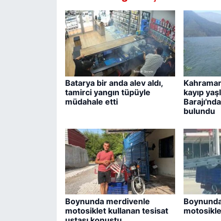
Batarya bir anda alev aldı,
Kahraman
tamirci yangın tüpüyle
kayıp yaş
müdahale etti
Barajı'nd
bulundu
Boynunda merdivenle
Boynunda
motosiklet kullanan tesisat
motosikle
ustası konuştu