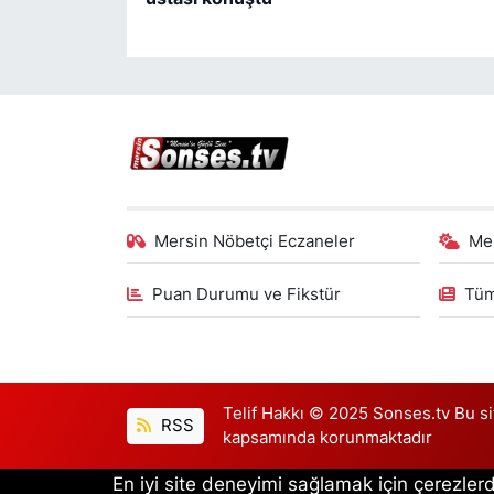
Mersin Nöbetçi Eczaneler
Me
Puan Durumu ve Fikstür
Tüm
Telif Hakkı © 2025 Sonses.tv Bu site
RSS
kapsamında korunmaktadır
En iyi site deneyimi sağlamak için çerezlerd