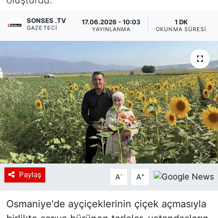
Siyaset
SONSES .TV
17.06.2026 - 10:03
1 DK
GAZETECI
YAYINLANMA
OKUNMA SÜRESI
YEREL HABER
Haberde insan
Tanıtım
Paylaş
-
+
A
A
Osmaniye'de ayçiçeklerinin çiçek açmasıyla