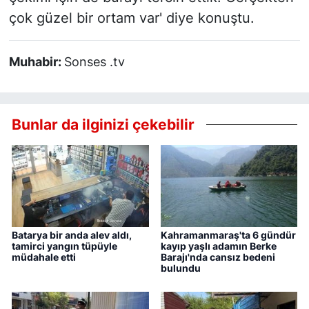
çok güzel bir ortam var' diye konuştu.
Muhabir:
Sonses .tv
Bunlar da ilginizi çekebilir
Batarya bir anda alev aldı,
Kahramanmaraş'ta 6 gündür
tamirci yangın tüpüyle
kayıp yaşlı adamın Berke
müdahale etti
Barajı'nda cansız bedeni
bulundu