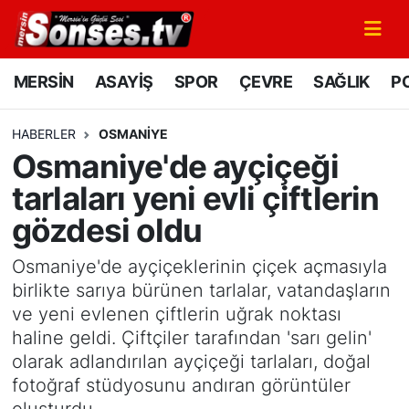
MERSİN
Mersin Nöbetçi Eczaneler
MERSİN
ASAYİŞ
SPOR
ÇEVRE
SAĞLIK
PO
ASAYİŞ
Mersin Hava Durumu
HABERLER
OSMANIYE
Osmaniye'de ayçiçeği
SPOR
Mersin Namaz Vakitleri
tarlaları yeni evli çiftlerin
GÜNÜN MANŞETİ
Mersin Trafik Yoğunluk Haritası
gözdesi oldu
DÜNYA
Süper Lig Puan Durumu ve Fikstür
Osmaniye'de ayçiçeklerinin çiçek açmasıyla
birlikte sarıya bürünen tarlalar, vatandaşların
KÜLTÜR - SANAT
Tüm Manşetler
ve yeni evlenen çiftlerin uğrak noktası
haline geldi. Çiftçiler tarafından 'sarı gelin'
MAGAZİN
Son Dakika Haberleri
olarak adlandırılan ayçiçeği tarlaları, doğal
fotoğraf stüdyosunu andıran görüntüler
SAĞLIK
Haber Arşivi
oluşturdu.