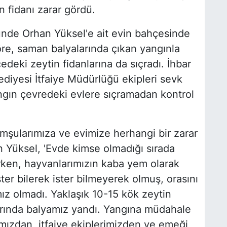
n fidanı zarar gördü.
ünde Orhan Yüksel'e ait evin bahçesinde
öre, saman balyalarında çıkan yangınla
deki zeytin fidanlarına da sıçradı. İhbar
diyesi İtfaiye Müdürlüğü ekipleri sevk
angın çevredeki evlere sıçramadan kontrol
omşularımıza ve evimize herhangi bir zarar
n Yüksel, 'Evde kimse olmadığı sırada
rken, hayvanlarımızın kaba yem olarak
ster bilerek ister bilmeyerek olmuş, orasını
z olmadı. Yaklaşık 10-15 kök zeytin
arında balyamız yandı. Yangına müdahale
mızdan, itfaiye ekiplerimizden ve emeği