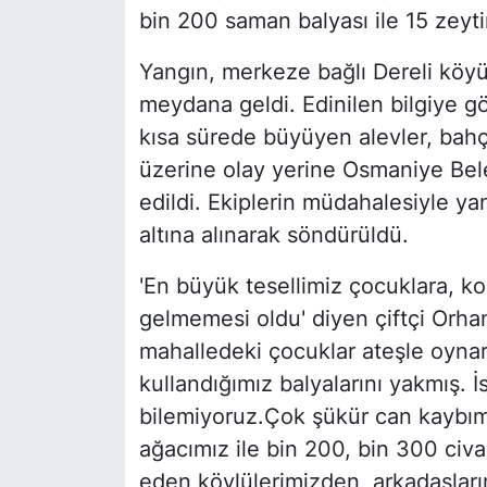
bin 200 saman balyası ile 15 zeyti
Yangın, merkeze bağlı Dereli köy
meydana geldi. Edinilen bilgiye g
kısa sürede büyüyen alevler, bahçe
üzerine olay yerine Osmaniye Bele
edildi. Ekiplerin müdahalesiyle y
altına alınarak söndürüldü.
'En büyük tesellimiz çocuklara, k
gelmemesi oldu' diyen çiftçi Orha
mahalledeki çocuklar ateşle oyna
kullandığımız balyalarını yakmış. İ
bilemiyoruz.Çok şükür can kaybımı
ağacımız ile bin 200, bin 300 civ
eden köylülerimizden, arkadaşları