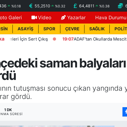
436
55,2510
64,4811
%
0.18
%
0.32
%
0.38
oto Galeri
Video
Yazarlar
Hava Durumu
SİN
ASAYİŞ
SPOR
ÇEVRE
SAĞLIK
POLİT
ka
 İçin Sert Çıkış
19:07
ADAF'tan Okullarda Mescit Uygula
edeki saman balyaları 
rdü
nın tutuşması sonucu çıkan yangında 
arar gördü.
1 DK
UNMA SÜRESI