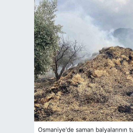
Siyaset
YEREL HABER
Haberde insan
Tanıtım
Osmaniye'de saman balyalarının t