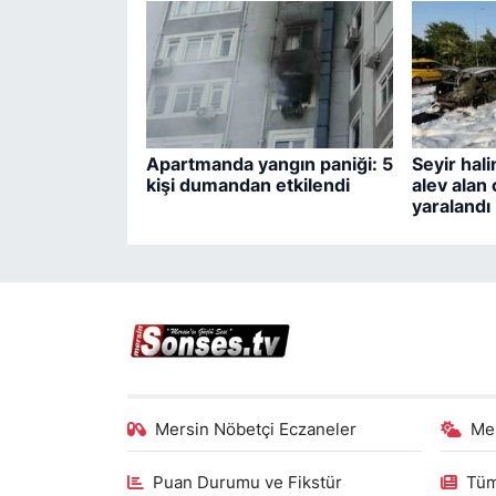
Apartmanda yangın paniği: 5
Seyir hal
kişi dumandan etkilendi
alev alan 
yaralandı
Mersin Nöbetçi Eczaneler
Me
Puan Durumu ve Fikstür
Tüm