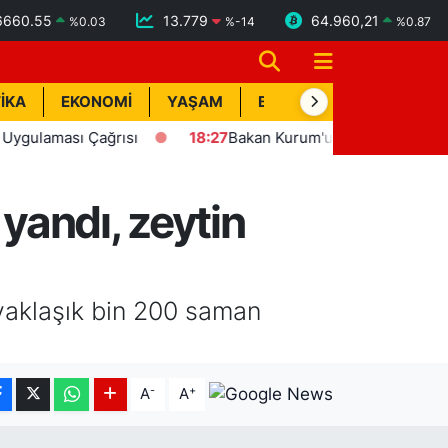
6660.55
13.779
64.960,21
%
0.03
%
-14
%
0.87
İKA
EKONOMİ
YAŞAM
BİK İLAN
TEKNOLOJİ
ması Çağrısı
18:27
Bakan Kurum'un katılımıyla Hatay'da 8 
yandı, zeytin
yaklaşık bin 200 saman
-
+
A
A