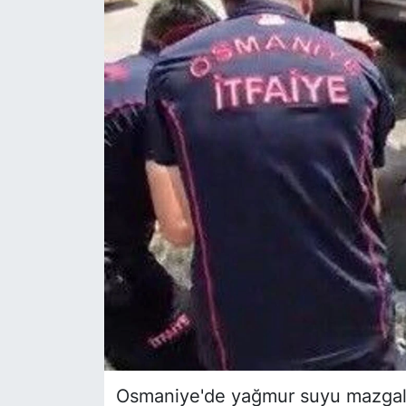
Siyaset
YEREL HABER
Haberde insan
Tanıtım
Osmaniye'de yağmur suyu mazgalın