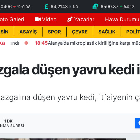
,0406
64,2143
6500.87
%
-0.08
%
0
%
0.12
oto Galeri
Video
Yazarlar
Hava Durumu
SİN
ASAYİŞ
SPOR
ÇEVRE
SAĞLIK
POLİT
ka
dı
18:45
Alanya'da mikroplastik kirliliğine karşı mücadeleni
ala düşen yavru kedi it
galına düşen yavru kedi, itfaiyenin ça
1 DK
NMA SÜRESI