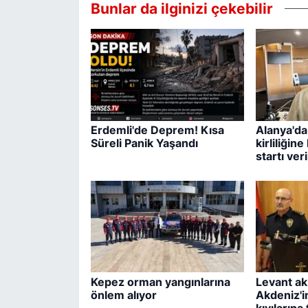
Bunlar da ilginizi çekebilir
Erdemli'de Deprem! Kısa
Alanya'da
Süreli Panik Yaşandı
kirliliğin
startı veri
Kepez orman yangınlarına
Levant ak
önlem alıyor
Akdeniz'in
kıyılarına