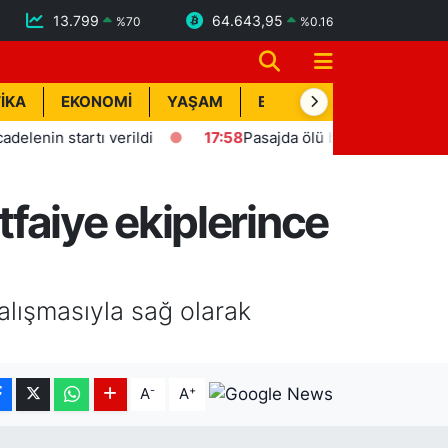
13.799
64.643,95
%
70
%
0.16
İKA
EKONOMİ
YAŞAM
BİK İLAN
TEKNOLOJİ
n startı verildi
17:58
Pasajda ölü bulunan Eyüp Can davas
faiye ekiplerince
lışmasıyla sağ olarak
-
+
A
A