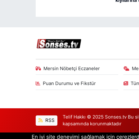
Mersin Nöbetçi Eczaneler
Me
Puan Durumu ve Fikstür
Tüm
Telif Hakkı © 2025 Sonses.tv Bu site
RSS
kapsamında korunmaktadır
En iyi site deneyimi sağlamak için çerezlerd