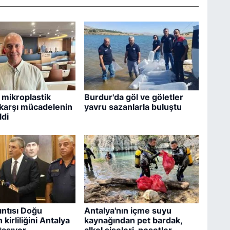
 mikroplastik
Burdur'da göl ve göletler
e karşı mücadelenin
yavru sazanlarla buluştu
ldi
ıntısı Doğu
Antalya'nın içme suyu
 kirliliğini Antalya
kaynağından pet bardak,
 taşıyor
alkol şişeleri, poşetler