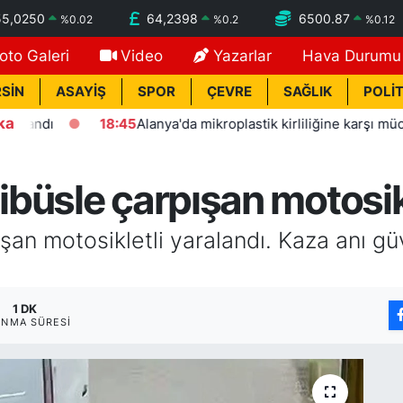
55,0250
64,2398
6500.87
%
0.02
%
0.2
%
0.12
oto Galeri
Video
Yazarlar
Hava Durumu
SİN
ASAYİŞ
SPOR
ÇEVRE
SAĞLIK
POLİT
ka
dı
18:45
Alanya'da mikroplastik kirliliğine karşı mücadeleni
büsle çarpışan motosikl
an motosikletli yaralandı. Kaza anı g
1 DK
NMA SÜRESI