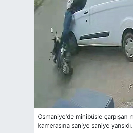
Siyaset
YEREL HABER
Haberde insan
Tanıtım
Osmaniye'de minibüsle çarpışan mo
kamerasına saniye saniye yansıdı.