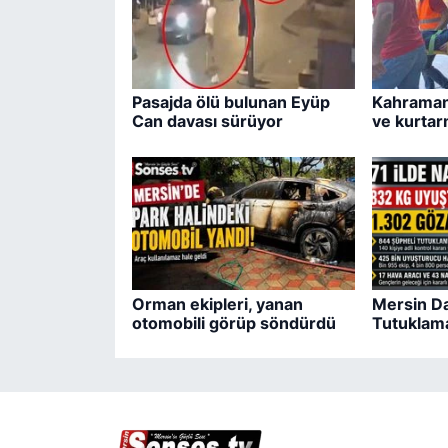
Pasajda ölü bulunan Eyüp
Kahraman
Can davası sürüyor
ve kurtar
Orman ekipleri, yanan
Mersin Da
otomobili görüp söndürdü
Tutuklam