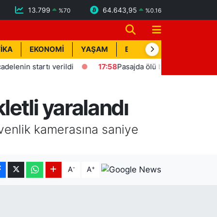
13.799
64.643,95
%
70
%
0.16
İKA
EKONOMİ
YAŞAM
BİK İLAN
TEKNOLOJİ
n startı verildi
17:58
Pasajda ölü bulunan Eyüp Can dava
etli yaralandı
üvenlik kamerasına saniye
-
+
A
A