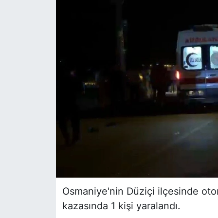
Siyaset
YEREL HABER
Haberde insan
Tanıtım
Osmaniye'nin Düziçi ilçesinde otomo
kazasında 1 kişi yaralandı.