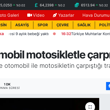
55,0250
64,2398
6513.94
%
0.02
%
0.2
%
0.32
oto Galeri
Video
Yazarlar
Hava Durumu
SİN
ASAYİŞ
SPOR
ÇEVRE
SAĞLIK
POLİT
ka
 9 aylık bebeği yaktı
16:32
Türkiye Muhtarlar Konfederas
bil motosikletle çarpışt
 otomobil ile motosikletin çarpıştığı tra
1 DK
UNMA SÜRESI