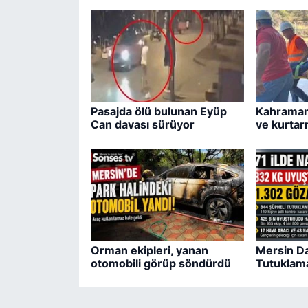
Pasajda ölü bulunan Eyüp
Kahraman
Can davası sürüyor
ve kurtar
Orman ekipleri, yanan
Mersin Da
otomobili görüp söndürdü
Tutuklam