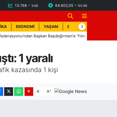
13.768
64.602,05
%
48
%
0.69
İKA
EKONOMİ
YAŞAM
BİK İLAN
TEKNOLOJİ
yonu'ndan Başkan Başdeğirmen'e 'Yılın En Başarılı Belediye Baş
ı: 1 yaralı
fik kazasında 1 kişi
-
+
A
A