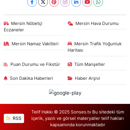
Mersin Nöbetçi
Mersin Hava Durumu
Eczaneler
Mersin Namaz Vakitleri
Mersin Trafik Yoğunluk
Haritası
Puan Durumu ve Fikstür
Tüm Manşetler
Son Dakika Haberleri
Haber Arşivi
Telif Hakkı © 2025 Sonses.tv Bu sitedeki tüm
RSS
içerik, yazılı ve görsel materyaller telif hakları
kapsamında korunmaktadır