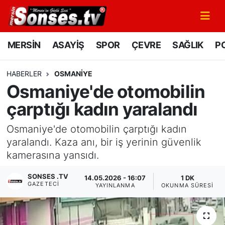
MERSİN
Mersin Nöbetçi Eczaneler
MERSİN
ASAYİŞ
SPOR
ÇEVRE
SAĞLIK
PO
ASAYİŞ
Mersin Hava Durumu
HABERLER
OSMANIYE
Osmaniye'de otomobilin
SPOR
Mersin Namaz Vakitleri
çarptığı kadın yaralandı
GÜNÜN MANŞETİ
Mersin Trafik Yoğunluk Haritası
Osmaniye'de otomobilin çarptığı kadın
DÜNYA
Süper Lig Puan Durumu ve Fikstür
yaralandı. Kaza anı, bir iş yerinin güvenlik
kamerasına yansıdı.
KÜLTÜR - SANAT
Tüm Manşetler
SONSES .TV
14.05.2026 - 16:07
1 DK
GAZETECI
YAYINLANMA
OKUNMA SÜRESI
MAGAZİN
Son Dakika Haberleri
SAĞLIK
Haber Arşivi