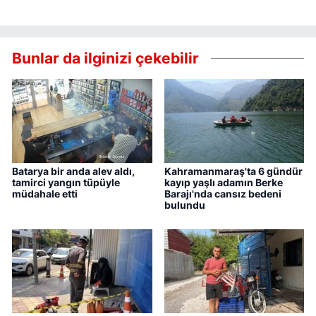
Bunlar da ilginizi çekebilir
Batarya bir anda alev aldı,
Kahramanmaraş'ta 6 gündür
tamirci yangın tüpüyle
kayıp yaşlı adamın Berke
müdahale etti
Barajı'nda cansız bedeni
bulundu