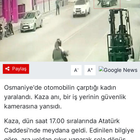
Siyaset
YEREL HABER
Haberde insan
Tanıtım
Paylaş
-
+
A
A
Osmaniye'de otomobilin çarptığı kadın
yaralandı. Kaza anı, bir iş yerinin güvenlik
kamerasına yansıdı.
Kaza, dün saat 17.00 sıralarında Atatürk
Caddesi'nde meydana geldi. Edinilen bilgiye
göre, ara yoldan çıkış yaparak sola dönüş