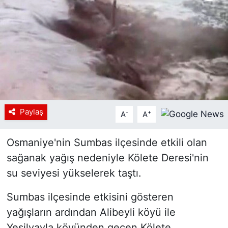
Siyaset
YEREL HABER
Haberde insan
Tanıtım
Paylaş
-
+
A
A
Osmaniye'nin Sumbas ilçesinde etkili olan
sağanak yağış nedeniyle Kölete Deresi'nin
su seviyesi yükselerek taştı.
Sumbas ilçesinde etkisini gösteren
yağışların ardından Alibeyli köyü ile
Yeşilyayla köyünden geçen Kölete