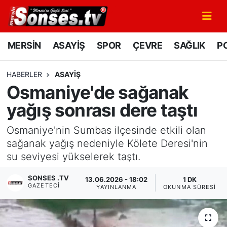
MERSİN
Mersin Nöbetçi Eczaneler
MERSİN
ASAYİŞ
SPOR
ÇEVRE
SAĞLIK
PO
ASAYİŞ
Mersin Hava Durumu
HABERLER
ASAYİŞ
Osmaniye'de sağanak
SPOR
Mersin Namaz Vakitleri
yağış sonrası dere taştı
GÜNÜN MANŞETİ
Mersin Trafik Yoğunluk Haritası
Osmaniye'nin Sumbas ilçesinde etkili olan
DÜNYA
Süper Lig Puan Durumu ve Fikstür
sağanak yağış nedeniyle Kölete Deresi'nin
su seviyesi yükselerek taştı.
KÜLTÜR - SANAT
Tüm Manşetler
SONSES .TV
13.06.2026 - 18:02
1 DK
GAZETECI
YAYINLANMA
OKUNMA SÜRESI
MAGAZİN
Son Dakika Haberleri
SAĞLIK
Haber Arşivi