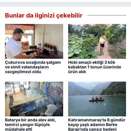
Bunlar da ilginizi çekebilir
Çukurova sıcağında şalgam
Hobi amaçlı ektiği 3 kök
ve simit vatandaşların
kabaktan 1 tonun üzerinde
vazgeçilmezi oldu
ürün aldı
Batarya bir anda alev aldı,
Kahramanmaraş'ta 6 gündür
tamirci yangın tüpüyle
kayıp yaşlı adamın Berke
müdahale etti
Barajı'nda cansız bedeni