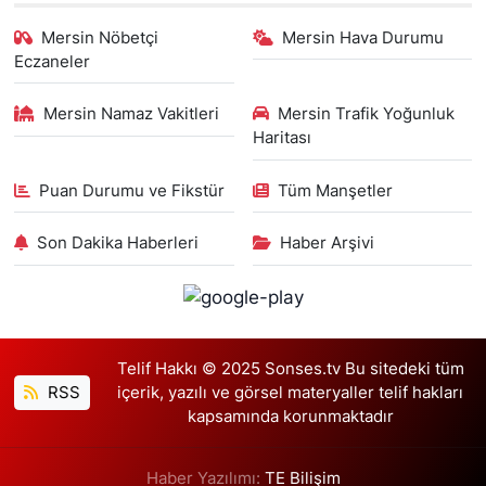
Mersin Nöbetçi
Mersin Hava Durumu
Eczaneler
Mersin Namaz Vakitleri
Mersin Trafik Yoğunluk
Haritası
Puan Durumu ve Fikstür
Tüm Manşetler
Son Dakika Haberleri
Haber Arşivi
Telif Hakkı © 2025 Sonses.tv Bu sitedeki tüm
RSS
içerik, yazılı ve görsel materyaller telif hakları
kapsamında korunmaktadır
Haber Yazılımı:
TE Bilişim