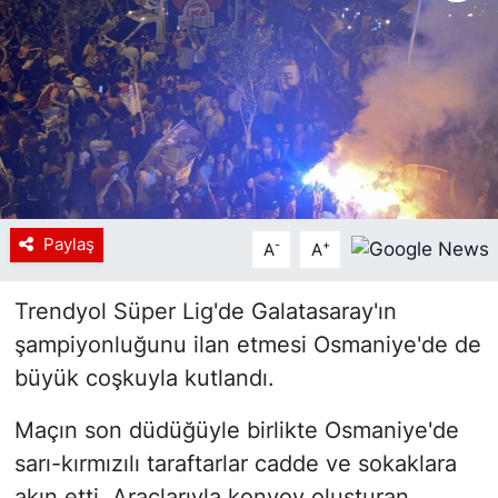
Siyaset
YEREL HABER
Haberde insan
Tanıtım
Paylaş
-
+
A
A
Trendyol Süper Lig'de Galatasaray'ın
şampiyonluğunu ilan etmesi Osmaniye'de de
büyük coşkuyla kutlandı.
Maçın son düdüğüyle birlikte Osmaniye'de
sarı-kırmızılı taraftarlar cadde ve sokaklara
akın etti. Araçlarıyla konvoy oluşturan