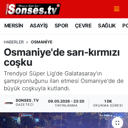
MERSİN
Mersin Nöbetçi Eczaneler
MERSİN
ASAYİŞ
SPOR
ÇEVRE
SAĞLIK
PO
ASAYİŞ
Mersin Hava Durumu
HABERLER
OSMANIYE
Osmaniye'de sarı-kırmızı
SPOR
Mersin Namaz Vakitleri
coşku
GÜNÜN MANŞETİ
Mersin Trafik Yoğunluk Haritası
Trendyol Süper Lig'de Galatasaray'ın
DÜNYA
Süper Lig Puan Durumu ve Fikstür
şampiyonluğunu ilan etmesi Osmaniye'de de
büyük coşkuyla kutlandı.
KÜLTÜR - SANAT
Tüm Manşetler
SONSES .TV
09.05.2026 - 23:20
1 DK
GAZETECI
YAYINLANMA
OKUNMA SÜRESI
MAGAZİN
Son Dakika Haberleri
SAĞLIK
Haber Arşivi