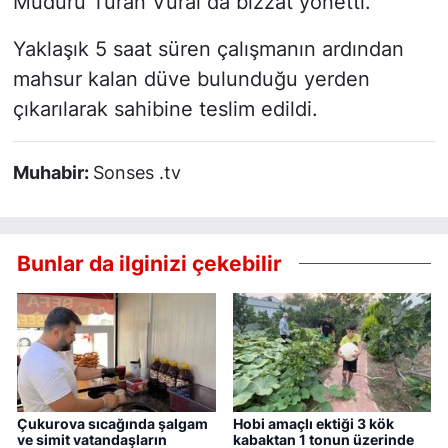
Müdürü Turan Vural da bizzat yönetti.
Yaklaşık 5 saat süren çalışmanın ardından
mahsur kalan düve bulunduğu yerden
çıkarılarak sahibine teslim edildi.
Muhabir:
Sonses .tv
Bunlar da ilginizi çekebilir
Çukurova sıcağında şalgam
Hobi amaçlı ektiği 3 kök
ve simit vatandaşların
kabaktan 1 tonun üzerinde