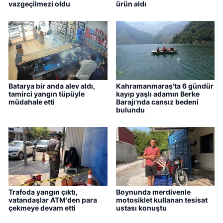
vazgeçilmezi oldu
ürün aldı
Batarya bir anda alev aldı,
Kahramanmaraş'ta 6 gündür
tamirci yangın tüpüyle
kayıp yaşlı adamın Berke
müdahale etti
Barajı'nda cansız bedeni
bulundu
Trafoda yangın çıktı,
Boynunda merdivenle
vatandaşlar ATM'den para
motosiklet kullanan tesisat
çekmeye devam etti
ustası konuştu