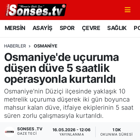
MERSİN
Mersin Nöbetçi Eczaneler
MERSİN
ASAYİŞ
SPOR
ÇEVRE
SAĞLIK
PO
ASAYİŞ
Mersin Hava Durumu
HABERLER
OSMANIYE
Osmaniye'de uçuruma
SPOR
Mersin Namaz Vakitleri
düşen düve 5 saatlik
GÜNÜN MANŞETİ
Mersin Trafik Yoğunluk Haritası
operasyonla kurtarıldı
DÜNYA
Süper Lig Puan Durumu ve Fikstür
Osmaniye'nin Düziçi ilçesinde yaklaşık 10
metrelik uçuruma düşerek iki gün boyunca
KÜLTÜR - SANAT
Tüm Manşetler
mahsur kalan düve, itfaiye ekiplerinin 5 saat
süren zorlu çalışmasıyla kurtarıldı.
MAGAZİN
Son Dakika Haberleri
SONSES .TV
16.05.2026 - 12:06
1 DK
GAZETECI
SAĞLIK
Haber Arşivi
YAYINLANMA
OKUNMA SÜRESI