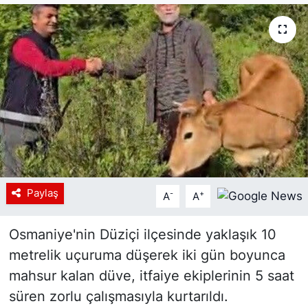
Siyaset
YEREL HABER
Haberde insan
Tanıtım
Paylaş
-
+
A
A
Osmaniye'nin Düziçi ilçesinde yaklaşık 10
metrelik uçuruma düşerek iki gün boyunca
mahsur kalan düve, itfaiye ekiplerinin 5 saat
süren zorlu çalışmasıyla kurtarıldı.