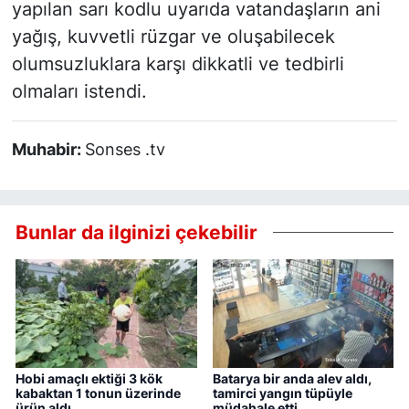
yapılan sarı kodlu uyarıda vatandaşların ani
yağış, kuvvetli rüzgar ve oluşabilecek
olumsuzluklara karşı dikkatli ve tedbirli
olmaları istendi.
Muhabir:
Sonses .tv
Bunlar da ilginizi çekebilir
Hobi amaçlı ektiği 3 kök
Batarya bir anda alev aldı,
kabaktan 1 tonun üzerinde
tamirci yangın tüpüyle
ürün aldı
müdahale etti