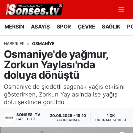
MERSİN
Mersin Nöbetçi Eczaneler
MERSİN
ASAYİŞ
SPOR
ÇEVRE
SAĞLIK
PO
ASAYİŞ
Mersin Hava Durumu
HABERLER
OSMANIYE
Osmaniye'de yağmur,
SPOR
Mersin Namaz Vakitleri
Zorkun Yaylası'nda
GÜNÜN MANŞETİ
Mersin Trafik Yoğunluk Haritası
doluya dönüştü
DÜNYA
Süper Lig Puan Durumu ve Fikstür
Osmaniye'de şiddetli sağanak yağış etkisini
gösterirken, Zorkun Yaylası'nda ise yağış
KÜLTÜR - SANAT
Tüm Manşetler
dolu şeklinde görüldü.
MAGAZİN
Son Dakika Haberleri
SONSES .TV
20.05.2026 - 18:10
1 DK
GAZETECI
YAYINLANMA
OKUNMA SÜRESI
SAĞLIK
Haber Arşivi