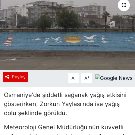
Siyaset
YEREL HABER
Haberde insan
Tanıtım
Paylaş
-
+
A
A
Osmaniye'de şiddetli sağanak yağış etkisini
gösterirken, Zorkun Yaylası'nda ise yağış
dolu şeklinde görüldü.
Meteoroloji Genel Müdürlüğü'nün kuvvetli