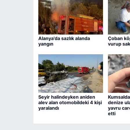
Alanya'da sazlık alanda
Çoban köp
yangın
vurup saka
Seyir halindeyken aniden
Kumsalda 
alev alan otomobildeki 4 kişi
denize ul
yaralandı
yavru care
etti