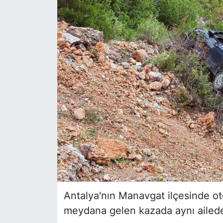
Siyaset
YEREL HABER
Haberde insan
Tanıtım
Antalya'nın Manavgat ilçesinde o
meydana gelen kazada aynı aileden