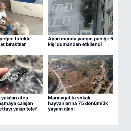
eğini tüfekle
Apartmanda yangın paniği: 5
t bıraktılar
kişi dumandan etkilendi
yakılan ateş
Manavgat'ta sokak
aşmaya çalışan
hayvanlarına 75 dönümlük
ttayı yakıp telef
yaşam alanı