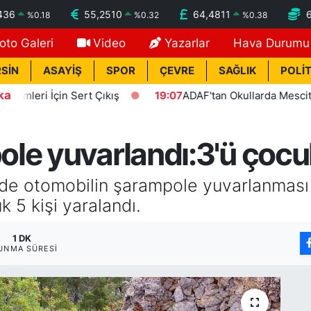
436
55,2510
64,4811
%
0.18
%
0.32
%
0.38
oto Galeri
Video
Yazarlar
Hava Durumu
SİN
ASAYİŞ
SPOR
ÇEVRE
SAĞLIK
POLİT
ka
i İçin Sert Çıkış
19:07
ADAF'tan Okullarda Mescit Uygul
e yuvarlandı:3'ü çocuk
inde otomobilin şarampole yuvarlanma
 5 kişi yaralandı.
1 DK
UNMA SÜRESI