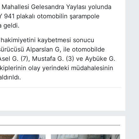
Mahallesi Gelesandra Yaylası yolunda
Y 941 plakalı otomobilin şarampole
 geldi.
 hakimiyetini kaybetmesi sonucu
rücüsü Alparslan G, ile otomobilde
sel G. (7), Mustafa G. (3) ve Aybüke G.
 ekiplerinin olay yerindeki müdahalesinin
dırıldı.