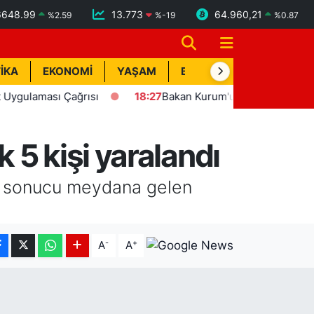
6648.99
13.773
64.960,21
%
2.59
%
-19
%
0.87
İKA
EKONOMİ
YAŞAM
BİK İLAN
TEKNOLOJİ
aması Çağrısı
18:27
Bakan Kurum'un katılımıyla Hatay'da 8
 5 kişi yaralandı
sı sonucu meydana gelen
-
+
A
A