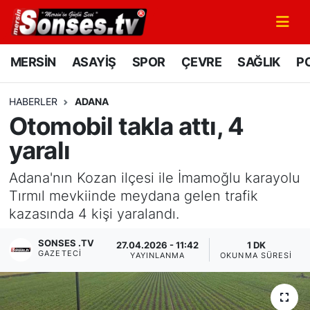
MERSİN
Mersin Nöbetçi Eczaneler
MERSİN
ASAYİŞ
SPOR
ÇEVRE
SAĞLIK
PO
ASAYİŞ
Mersin Hava Durumu
HABERLER
ADANA
Otomobil takla attı, 4
SPOR
Mersin Namaz Vakitleri
yaralı
GÜNÜN MANŞETİ
Mersin Trafik Yoğunluk Haritası
Adana'nın Kozan ilçesi ile İmamoğlu karayolu
DÜNYA
Süper Lig Puan Durumu ve Fikstür
Tırmıl mevkiinde meydana gelen trafik
kazasında 4 kişi yaralandı.
KÜLTÜR - SANAT
Tüm Manşetler
SONSES .TV
27.04.2026 - 11:42
1 DK
GAZETECI
YAYINLANMA
OKUNMA SÜRESI
MAGAZİN
Son Dakika Haberleri
SAĞLIK
Haber Arşivi