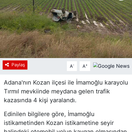
Siyaset
YEREL HABER
Haberde insan
Tanıtım
Paylaş
-
+
A
A
Adana'nın Kozan ilçesi ile İmamoğlu karayolu
Tırmıl mevkiinde meydana gelen trafik
kazasında 4 kişi yaralandı.
Edinilen bilgilere göre, İmamoğlu
istikametinden Kozan istikametine seyir
halindeki otomobil yolun kaygan olmasından