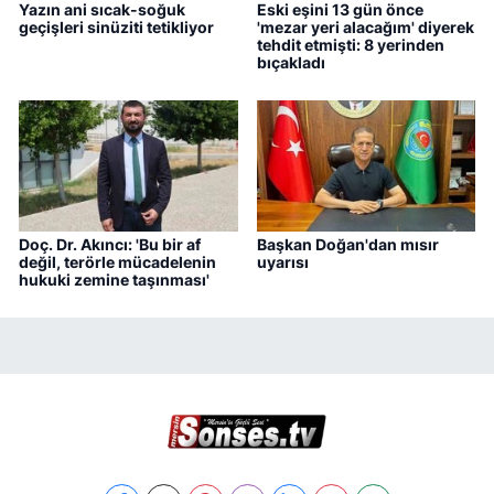
Yazın ani sıcak-soğuk
Eski eşini 13 gün önce
geçişleri sinüziti tetikliyor
'mezar yeri alacağım' diyerek
tehdit etmişti: 8 yerinden
bıçakladı
Doç. Dr. Akıncı: 'Bu bir af
Başkan Doğan'dan mısır
değil, terörle mücadelenin
uyarısı
hukuki zemine taşınması'