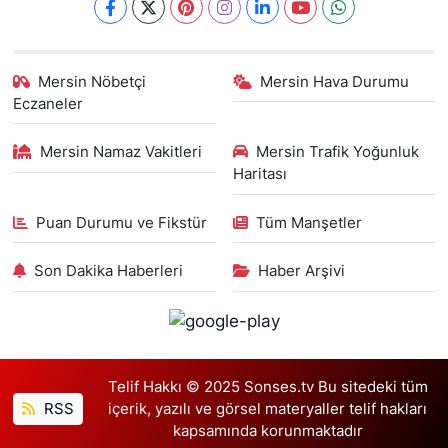
Mersin Nöbetçi
Mersin Hava Durumu
Eczaneler
Mersin Namaz Vakitleri
Mersin Trafik Yoğunluk
Haritası
Puan Durumu ve Fikstür
Tüm Manşetler
Son Dakika Haberleri
Haber Arşivi
Telif Hakkı © 2025 Sonses.tv Bu sitedeki tüm
RSS
içerik, yazılı ve görsel materyaller telif hakları
kapsamında korunmaktadır