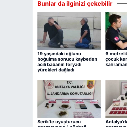
Bunlar da ilginizi çekebilir
19 yaşındaki oğlunu
6 metreli
boğulma sonucu kaybeden
çocuk ken
acılı babanın feryadı
kahramanı
yürekleri dağladı
Serik'te uyuşturucu
Antalya'd
operasyonu: 1 şüpheli
operasyo