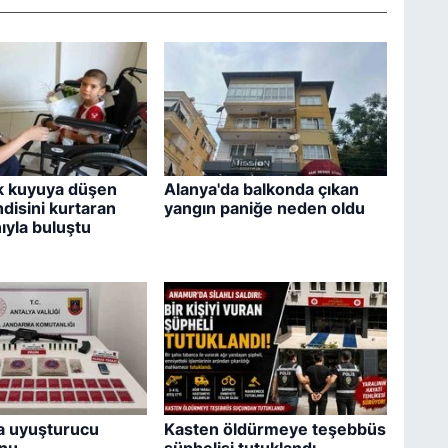
k kuyuya düşen
Alanya'da balkonda çıkan
disini kurtaran
yangın paniğe neden oldu
yla buluştu
a uyuşturucu
Kasten öldürmeye teşebbüs
nu
şüphelisi tutuklandı