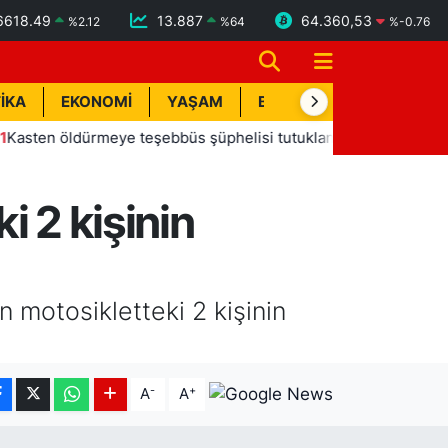
6618.49
13.887
64.360,53
%
2.12
%
64
%
-0.76
İKA
EKONOMİ
YAŞAM
BİK İLAN
TEKNOLOJİ
n öldürmeye teşebbüs şüphelisi tutuklandı
13:20
Manavgat
i 2 kişinin
 motosikletteki 2 kişinin
-
+
A
A