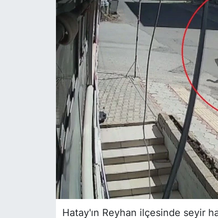
Siyaset
YEREL HABER
Haberde insan
Tanıtım
Hatay'ın Reyhan ilçesinde seyir h