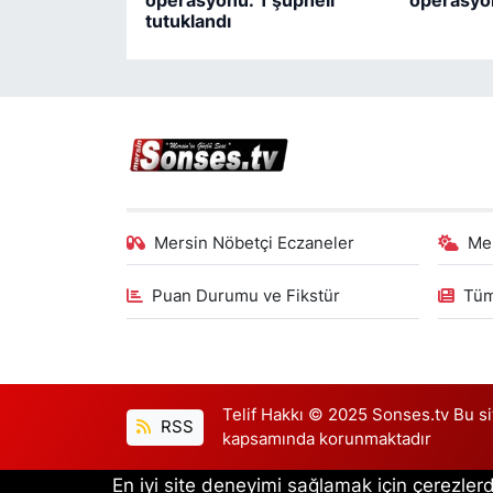
tutuklandı
Mersin Nöbetçi Eczaneler
Me
Puan Durumu ve Fikstür
Tüm
Telif Hakkı © 2025 Sonses.tv Bu site
RSS
kapsamında korunmaktadır
En iyi site deneyimi sağlamak için çerezlerd