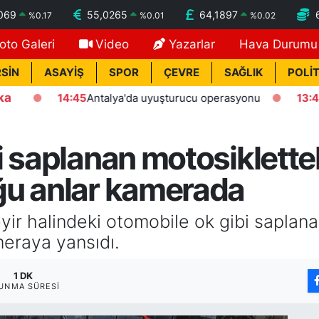
069
55,0265
64,1897
%
0.17
%
0.01
%
0.02
oto Galeri
Video
Yazarlar
Hava Durumu
SİN
ASAYİŞ
SPOR
ÇEVRE
SAĞLIK
POLİT
ka
14:45
Antalya'da uyuşturucu operasyonu
13:41
Kaste
 saplanan motosiklettek
ğu anlar kamerada
ir halindeki otomobile ok gibi saplanan
eraya yansıdı.
1 DK
UNMA SÜRESI