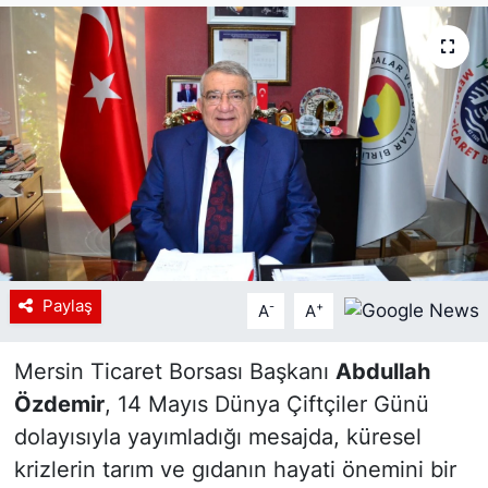
Siyaset
YEREL HABER
Haberde insan
Tanıtım
Paylaş
-
+
A
A
Mersin Ticaret Borsası Başkanı
Abdullah
Özdemir
, 14 Mayıs Dünya Çiftçiler Günü
dolayısıyla yayımladığı mesajda, küresel
krizlerin tarım ve gıdanın hayati önemini bir