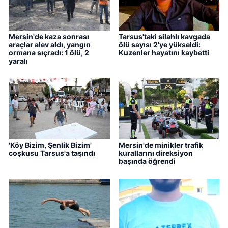
Mersin'de kaza sonrası
Tarsus'taki silahlı kavgada
araçlar alev aldı, yangın
ölü sayısı 2'ye yükseldi:
ormana sıçradı: 1 ölü, 2
Kuzenler hayatını kaybetti
yaralı
'Köy Bizim, Şenlik Bizim'
Mersin'de minikler trafik
coşkusu Tarsus'a taşındı
kurallarını direksiyon
başında öğrendi