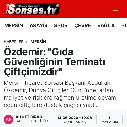
MERSİN
Mersin Nöbetçi Eczaneler
MERSİN
ASAYİŞ
SPOR
ÇEVRE
SAĞLIK
PO
ASAYİŞ
Mersin Hava Durumu
HABERLER
MERSİN
Özdemir: "Gıda
SPOR
Mersin Namaz Vakitleri
Güvenliğinin Teminatı
GÜNÜN MANŞETİ
Mersin Trafik Yoğunluk Haritası
Çiftçimizdir"
DÜNYA
Süper Lig Puan Durumu ve Fikstür
Mersin Ticaret Borsası Başkanı Abdullah
Özdemir, Dünya Çiftçiler Günü’nde; artan
KÜLTÜR - SANAT
Tüm Manşetler
maliyet ve risklere rağmen üretime devam
eden çiftçilere destek çağrısı yaptı.
MAGAZİN
Son Dakika Haberleri
AHMET BIRACI
13.05.2026 - 19:08
1
GAZETECI-EDITÖR
SAĞLIK
Haber Arşivi
YAYINLANMA
PAYLAŞIM