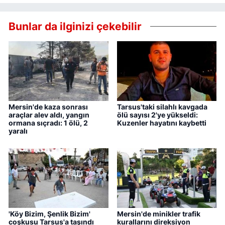
Bunlar da ilginizi çekebilir
Mersin'de kaza sonrası
Tarsus'taki silahlı kavgada
araçlar alev aldı, yangın
ölü sayısı 2'ye yükseldi:
ormana sıçradı: 1 ölü, 2
Kuzenler hayatını kaybetti
yaralı
'Köy Bizim, Şenlik Bizim'
Mersin'de minikler trafik
coşkusu Tarsus'a taşındı
kurallarını direksiyon