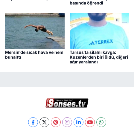
başında öğrendi
Mersin'de sıcak hava ve nem
Tarsus'ta silahlı kavga:
bunalttı
Kuzenlerden biri öldü, diğeri
ağır yaralandı