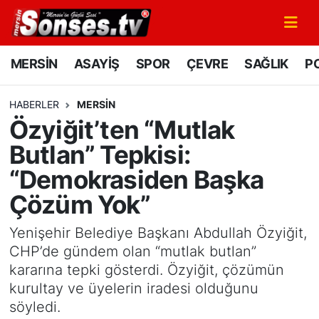
MERSİN
Mersin Nöbetçi Eczaneler
MERSİN
ASAYİŞ
SPOR
ÇEVRE
SAĞLIK
PO
ASAYİŞ
Mersin Hava Durumu
HABERLER
MERSİN
Özyiğit’ten “Mutlak
SPOR
Mersin Namaz Vakitleri
Butlan” Tepkisi:
GÜNÜN MANŞETİ
Mersin Trafik Yoğunluk Haritası
“Demokrasiden Başka
Çözüm Yok”
DÜNYA
Süper Lig Puan Durumu ve Fikstür
Yenişehir Belediye Başkanı Abdullah Özyiğit,
KÜLTÜR - SANAT
Tüm Manşetler
CHP’de gündem olan “mutlak butlan”
kararına tepki gösterdi. Özyiğit, çözümün
MAGAZİN
Son Dakika Haberleri
kurultay ve üyelerin iradesi olduğunu
söyledi.
SAĞLIK
Haber Arşivi