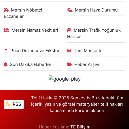
Mersin Nöbetçi
Mersin Hava Durumu
Eczaneler
Mersin Namaz Vakitleri
Mersin Trafik Yoğunluk
Haritası
Puan Durumu ve Fikstür
Tüm Manşetler
Son Dakika Haberleri
Haber Arşivi
Telif Hakkı © 2025 Sonses.tv Bu sitedeki tüm
RSS
içerik, yazılı ve görsel materyaller telif hakları
kapsamında korunmaktadır
Haber Yazılımı:
TE Bilişim