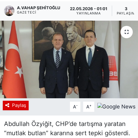
A.VAHAP ŞEHITOĞLU
22.05.2026 - 01:01
3
Siyaset
GAZETECI
YAYINLANMA
PAYLAŞIM
YEREL HABER
Haberde insan
Tanıtım
Paylaş
-
+
A
A
Abdullah Özyiğit, CHP’de tartışma yaratan
“mutlak butlan” kararına sert tepki gösterdi.