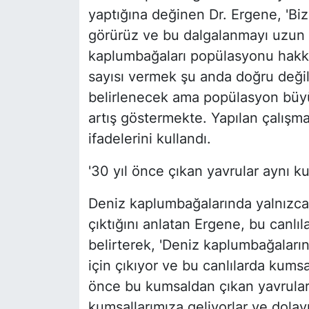
yaptığına değinen Dr. Ergene, 'Biz
görürüz ve bu dalgalanmayı uzun y
kaplumbağaları popülasyonu hakkın
sayısı vermek şu anda doğru deği
belirlenecek ama popülasyon bü
artış göstermekte. Yapılan çalışm
ifadelerini kullandı.
'30 yıl önce çıkan yavrular aynı 
Deniz kaplumbağalarında yalnızca 
çıktığını anlatan Ergene, bu canlı
belirterek, 'Deniz kaplumbağaları
için çıkıyor ve bu canlılarda kumsa
önce bu kumsaldan çıkan yavrular
kumsallarımıza geliyorlar ve dolayı