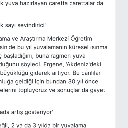
k yuva hazırlayan caretta carettalar da
 sayı sevindirici'
ama ve Araştırma Merkezi Öğretim
in'de bu yıl yuvalamanın küresel ısınma
geç başladığını, buna rağmen yuva
lduğunu söyledi. Ergene, 'Akdeniz'deki
üyüklüğü giderek artıyor. Bu canlılar
nluğa geldiği için bundan 30 yıl önce
elerini topluyoruz ve sonuçlar da gayet
a artış gösteriyor'
ğil, 2 ya da 3 yılda bir yuvalama