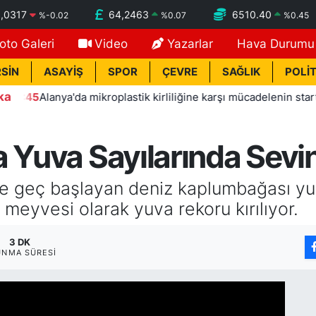
,0317
64,2463
6510.40
%
-0.02
%
0.07
%
0.45
oto Galeri
Video
Yazarlar
Hava Durumu
SİN
ASAYİŞ
SPOR
ÇEVRE
SAĞLIK
POLİT
ka
Alanya'da mikroplastik kirliliğine karşı mücadelenin startı verildi
 Yuva Sayılarında Sevind
le geç başlayan deniz kaplumbağası y
meyvesi olarak yuva rekoru kırılıyor.
3 DK
UNMA SÜRESI