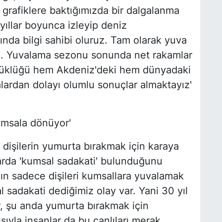
 grafiklere baktığımızda bir dalgalanma
ıllar boyunca izleyip deniz
da bilgi sahibi oluruz. Tam olarak yuva
l. Yuvalama sezonu sonunda net rakamlar
yüklüğü hem Akdeniz'deki hem dünyadaki
alardan dolayı olumlu sonuçlar almaktayız'
kumsala dönüyor'
dişilerin yumurta bırakmak için karaya
larda 'kumsal sadakati' bulunduğunu
nın sadece dişileri kumsallara yuvalamak
l sadakati dediğimiz olay var. Yani 30 yıl
, şu anda yumurta bırakmak için
sıyla insanlar da bu canlıları merak