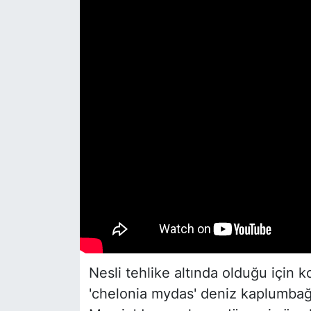
Siyaset
YEREL HABER
Haberde insan
Tanıtım
Nesli tehlike altında olduğu için k
'chelonia mydas' deniz kaplumbağa