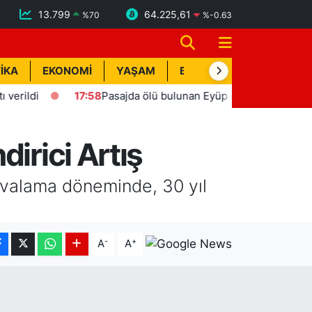
13.799
64.225,61
%
70
%
-0.63
İKA
EKONOMİ
YAŞAM
BİK İLAN
TEKNOLOJİ
17:58
Pasajda ölü bulunan Eyüp Can davası sürüyor
irici Artış
uvalama döneminde, 30 yıl
-
+
A
A