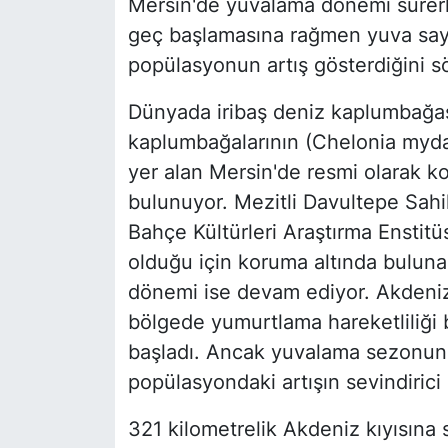
Mersin'de yuvalama dönemi sürerk
geç başlamasına rağmen yuva sayı
popülasyonun artış gösterdiğini sö
Dünyada iribaş deniz kaplumbağası 
kaplumbağalarının (Chelonia myda
yer alan Mersin'de resmi olarak ko
bulunuyor. Mezitli Davultepe Sahili
Bahçe Kültürleri Araştırma Enstitü
olduğu için koruma altında bulun
dönemi ise devam ediyor. Akdeniz'
bölgede yumurtlama hareketliliği 
başladı. Ancak yuvalama sezonu
popülasyondaki artışın sevindirici
321 kilometrelik Akdeniz kıyısına