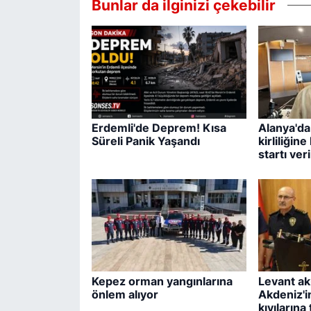
Bunlar da ilginizi çekebilir
Erdemli'de Deprem! Kısa
Alanya'da
Süreli Panik Yaşandı
kirliliğin
startı veri
Kepez orman yangınlarına
Levant ak
önlem alıyor
Akdeniz'in
kıyılarına