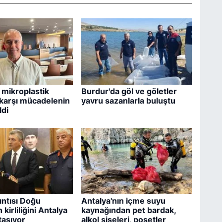
 mikroplastik
Burdur'da göl ve göletler
e karşı mücadelenin
yavru sazanlarla buluştu
ldi
ıntısı Doğu
Antalya'nın içme suyu
 kirliliğini Antalya
kaynağından pet bardak,
 taşıyor
alkol şişeleri, poşetler