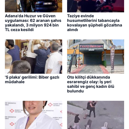
Adana'da Huzur ve Güven
Taziye evinde
uygulaması: 62 aranan şahıs
husumetlilerini tabancayla
yakalandı, 3 milyon 924 bin
kovalayan şüpheli gözaltına
TL ceza kesildi
alındı
'S plaka' gerilimi: Biber gazlı
Oto kilitçi dükkanında
müdahale
esrarengiz olay: İş yeri
sahibi ve genç kadın ölü
bulundu