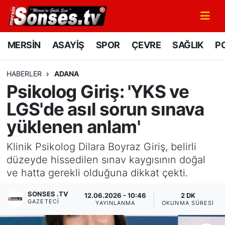
MERSİN
Mersin Nöbetçi Eczaneler
MERSİN
ASAYİŞ
SPOR
ÇEVRE
SAĞLIK
PO
ASAYİŞ
Mersin Hava Durumu
HABERLER
ADANA
Psikolog Giriş: 'YKS ve
SPOR
Mersin Namaz Vakitleri
LGS'de asıl sorun sınava
GÜNÜN MANŞETİ
Mersin Trafik Yoğunluk Haritası
yüklenen anlam'
DÜNYA
Süper Lig Puan Durumu ve Fikstür
Klinik Psikolog Dilara Boyraz Giriş, belirli
düzeyde hissedilen sınav kaygısının doğal
KÜLTÜR - SANAT
Tüm Manşetler
ve hatta gerekli olduğuna dikkat çekti.
MAGAZİN
Son Dakika Haberleri
SONSES .TV
12.06.2026 - 10:46
2 DK
GAZETECI
YAYINLANMA
OKUNMA SÜRESI
SAĞLIK
Haber Arşivi