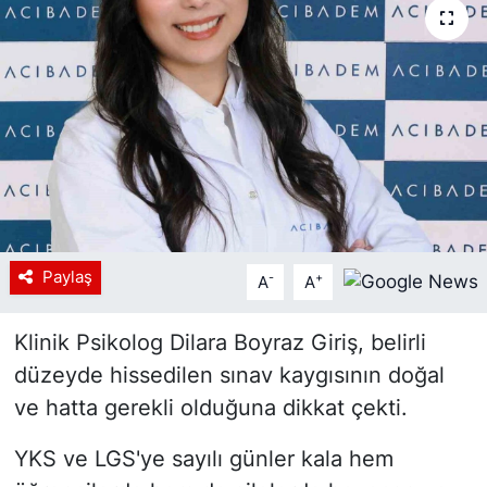
Siyaset
YEREL HABER
Haberde insan
Tanıtım
Paylaş
-
+
A
A
Klinik Psikolog Dilara Boyraz Giriş, belirli
düzeyde hissedilen sınav kaygısının doğal
ve hatta gerekli olduğuna dikkat çekti.
YKS ve LGS'ye sayılı günler kala hem