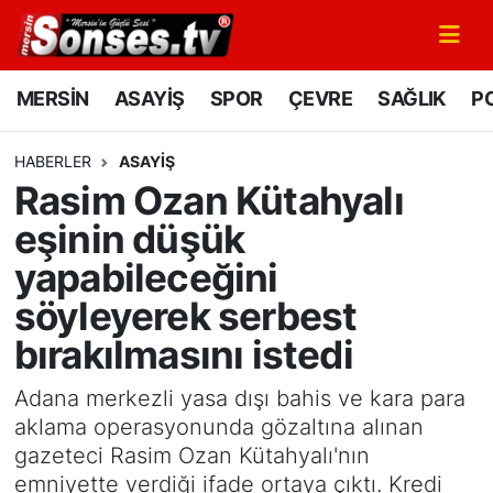
MERSİN
Mersin Nöbetçi Eczaneler
MERSİN
ASAYİŞ
SPOR
ÇEVRE
SAĞLIK
PO
ASAYİŞ
Mersin Hava Durumu
HABERLER
ASAYİŞ
Rasim Ozan Kütahyalı
SPOR
Mersin Namaz Vakitleri
eşinin düşük
GÜNÜN MANŞETİ
Mersin Trafik Yoğunluk Haritası
yapabileceğini
söyleyerek serbest
DÜNYA
Süper Lig Puan Durumu ve Fikstür
bırakılmasını istedi
KÜLTÜR - SANAT
Tüm Manşetler
Adana merkezli yasa dışı bahis ve kara para
MAGAZİN
Son Dakika Haberleri
aklama operasyonunda gözaltına alınan
gazeteci Rasim Ozan Kütahyalı'nın
SAĞLIK
Haber Arşivi
emniyette verdiği ifade ortaya çıktı. Kredi