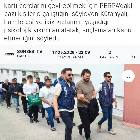
kartı borçlarını çevirebilmek için PERPA'daki
Siyaset
bazı kişilerle çalıştığını söyleyen Kütahyalı,
hamile eşi ve ikiz kızlarının yaşadığı
YEREL HABER
psikolojik yıkımı anlatarak, suçlamaları kabul
etmediğini söyledi.
Haberde insan
SONSES .TV
17.05.2026 - 22:09
2
GAZETECI
YAYINLANMA
PAYLAŞIM
OKUN
Tanıtım