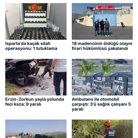
Isparta'da kaçak silah
18 madencinin öldüğü olayın
operasyonu: 1 tutuklama
firari hükümlüsü yakalandı
Erzin-Zorkun yayla yolunda
Ambulans ile otomobil
feci kaza: 9 yaralı
çarpıştı: 3'ü sağlık çalışanı 5
yaralı