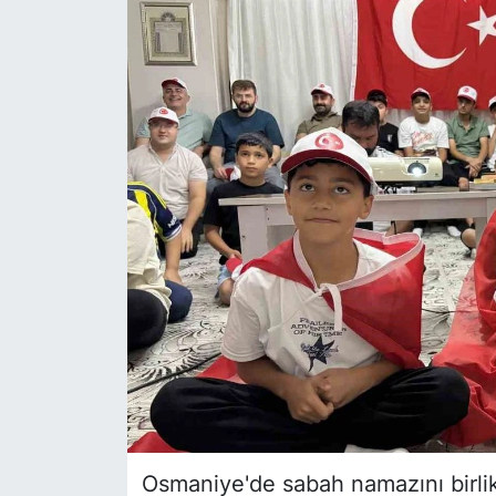
Siyaset
YEREL HABER
Haberde insan
Tanıtım
Osmaniye'de sabah namazını birlik