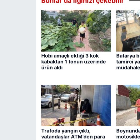
Bunlar da ilginizi çekebilir
Hobi amaçlı ektiği 3 kök
Batarya bi
kabaktan 1 tonun üzerinde
tamirci y
ürün aldı
müdahale 
Trafoda yangın çıktı,
Boynunda
vatandaşlar ATM'den para
motosikle