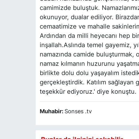
camimizde buluştuk. Namazlarımızı 
okunuyor, dualar ediliyor. Birazd
cemaatimize ve mahalle sakinlerim
Ardından da milli heyecanı hep bi
inşallah.Aslında temel gayemiz, yı
namazında camide buluşturmak, onl
namaz kılmanın huzurunu yaşatmak
birlikte dolu dolu yaşayalım istedi
gerçekleştirdik. Katılım sağlayan
teşekkür ediyoruz.' diye konuştu.
Muhabir:
Sonses .tv