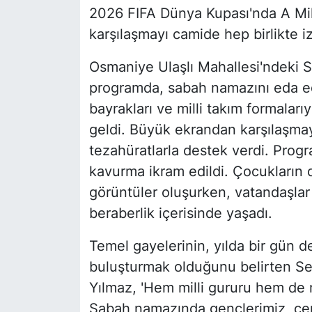
2026 FIFA Dünya Kupası'nda A Mill
karşılaşmayı camide hep birlikte iz
Osmaniye Ulaşlı Mahallesi'ndeki 
programda, sabah namazını eda ed
bayrakları ve milli takım formalar
geldi. Büyük ekrandan karşılaşmayı
tezahüratlarla destek verdi. Pro
kavurma ikram edildi. Çocukların da
görüntüler oluşurken, vatandaşlar
beraberlik içerisinde yaşadı.
Temel gayelerinin, yılda bir gün 
buluşturmak olduğunu belirten Se
Yılmaz, 'Hem milli gururu hem de m
Sabah namazında gençlerimiz, cem