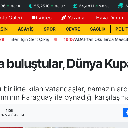
436
55,2510
64,4811
6
%
0.18
%
0.32
%
0.38
oto Galeri
Video
Yazarlar
Hava Durumu
SİN
ASAYİŞ
SPOR
ÇEVRE
SAĞLIK
POLİT
ka
 İçin Sert Çıkış
19:07
ADAF'tan Okullarda Mescit Uygula
buluştular, Dünya Kup
birlikte kılan vatandaşlar, namazın a
ımı'nın Paraguay ile oynadığı karşılaşma
1 DK
UNMA SÜRESI