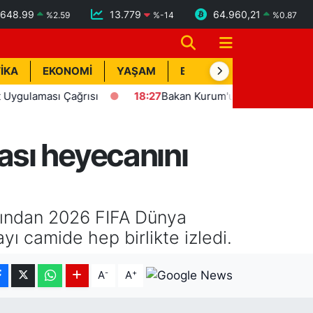
648.99
13.779
64.960,21
%
2.59
%
-14
%
0.87
İKA
EKONOMİ
YAŞAM
BİK İLAN
TEKNOLOJİ
ması Çağrısı
18:27
Bakan Kurum'un katılımıyla Hatay'da 8 b
ası heyecanını
rdından 2026 FIFA Dünya
yı camide hep birlikte izledi.
-
+
A
A