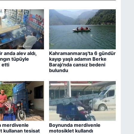
r anda alev aldı,
Kahramanmaraş'ta 6 gündür
angın tüpüyle
kayıp yaşlı adamın Berke
etti
Barajı'nda cansız bedeni
bulundu
 merdivenle
Boynunda merdivenle
t kullanan tesisat
motosiklet kullandı