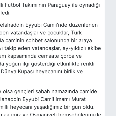
i Futbol Takımı'nın Paraguay ile oynadığı
ledi.
Selahaddin Eyyubi Camii'nde düzenlenen
en vatandaşlar ve çocuklar, Türk
ıyla caminin sohbet salonunda bir araya
 takip eden vatandaşlar, ay-yıldızlı ekibe
gram kapsamında cemaate çorba ve
 yoğun ilgi gösterdiği etkinlikte renkli
 Dünya Kupası heyecanını birlik ve
de olsa gençleri sabah namazında camide
lahaddin Eyyubi Camii imamı Murat
illi heyecanı yaşadığımız bir gün oldu.
aatimiz ve Osmaniyeli hemşehrilerimizle