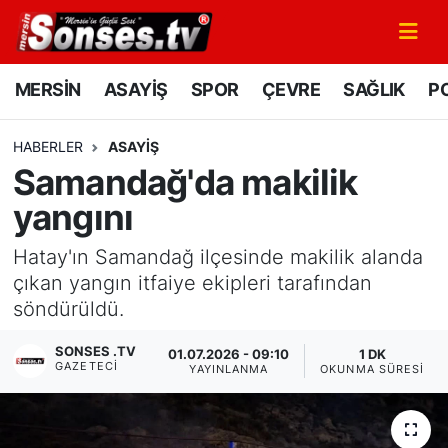
MERSİN
Mersin Nöbetçi Eczaneler
MERSİN
ASAYİŞ
SPOR
ÇEVRE
SAĞLIK
PO
ASAYİŞ
Mersin Hava Durumu
HABERLER
ASAYİŞ
Samandağ'da makilik
SPOR
Mersin Namaz Vakitleri
yangını
GÜNÜN MANŞETİ
Mersin Trafik Yoğunluk Haritası
Hatay'ın Samandağ ilçesinde makilik alanda
DÜNYA
Süper Lig Puan Durumu ve Fikstür
çıkan yangın itfaiye ekipleri tarafından
söndürüldü.
KÜLTÜR - SANAT
Tüm Manşetler
SONSES .TV
01.07.2026 - 09:10
1 DK
GAZETECI
YAYINLANMA
OKUNMA SÜRESI
MAGAZİN
Son Dakika Haberleri
SAĞLIK
Haber Arşivi