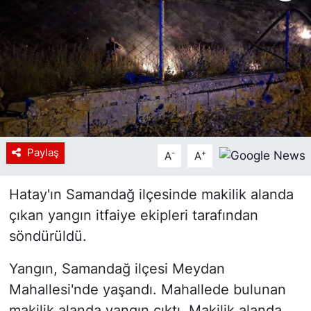
Siyaset
YEREL HABER
Haberde insan
Tanıtım
Paylaş
-
+
A
A
Hatay'ın Samandağ ilçesinde makilik alanda
çıkan yangın itfaiye ekipleri tarafından
söndürüldü.
Yangın, Samandağ ilçesi Meydan
Mahallesi'nde yaşandı. Mahallede bulunan
makilik alanda yangın çıktı. Makilik alanda