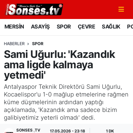
MERSİN
Mersin Nöbetçi Eczaneler
MERSİN
ASAYİŞ
SPOR
ÇEVRE
SAĞLIK
PO
ASAYİŞ
Mersin Hava Durumu
HABERLER
SPOR
Sami Uğurlu: 'Kazandık
SPOR
Mersin Namaz Vakitleri
ama ligde kalmaya
GÜNÜN MANŞETİ
Mersin Trafik Yoğunluk Haritası
yetmedi'
DÜNYA
Süper Lig Puan Durumu ve Fikstür
Antalyaspor Teknik Direktörü Sami Uğurlu,
Kocaelispor'u 1-0 mağlup etmelerine rağmen
KÜLTÜR - SANAT
Tüm Manşetler
küme düşmelerinin ardından yaptığı
açıklamada, 'Kazandık ama sadece bizim
MAGAZİN
Son Dakika Haberleri
galibiyetimiz yeterli olmadı' dedi.
SAĞLIK
Haber Arşivi
SONSES .TV
17.05.2026 - 23:18
1 DK