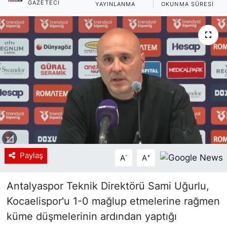
GAZETECI
YAYINLANMA
OKUNMA SÜRESI
Siyaset
YEREL HABER
Haberde insan
Tanıtım
Paylaş
-
+
A
A
Antalyaspor Teknik Direktörü Sami Uğurlu,
Kocaelispor'u 1-0 mağlup etmelerine rağmen
küme düşmelerinin ardından yaptığı