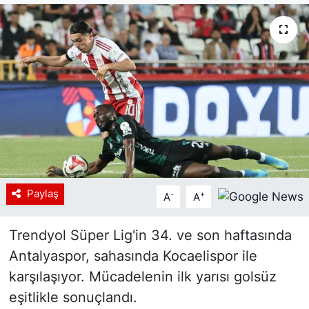
Siyaset
YEREL HABER
Haberde insan
Tanıtım
Paylaş
-
+
A
A
Trendyol Süper Lig'in 34. ve son haftasında
Antalyaspor, sahasında Kocaelispor ile
karşılaşıyor. Mücadelenin ilk yarısı golsüz
eşitlikle sonuçlandı.