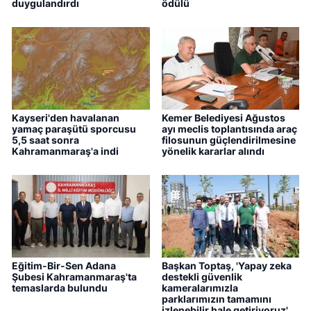
duygulandırdı
ödülü
Kayseri'den havalanan
Kemer Belediyesi Ağustos
yamaç paraşütü sporcusu
ayı meclis toplantısında araç
5,5 saat sonra
filosunun güçlendirilmesine
Kahramanmaraş'a indi
yönelik kararlar alındı
Eğitim-Bir-Sen Adana
Başkan Toptaş, 'Yapay zeka
Şubesi Kahramanmaraş'ta
destekli güvenlik
temaslarda bulundu
kameralarımızla
parklarımızın tamamını
izlenebilir hale getiriyoruz'