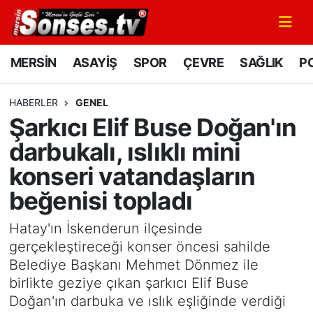
MERSİN
Mersin Nöbetçi Eczaneler
MERSİN
ASAYİŞ
SPOR
ÇEVRE
SAĞLIK
PO
ASAYİŞ
Mersin Hava Durumu
HABERLER
GENEL
Şarkıcı Elif Buse Doğan'ın
SPOR
Mersin Namaz Vakitleri
darbukalı, ıslıklı mini
GÜNÜN MANŞETİ
Mersin Trafik Yoğunluk Haritası
konseri vatandaşların
beğenisi topladı
DÜNYA
Süper Lig Puan Durumu ve Fikstür
Hatay'ın İskenderun ilçesinde
KÜLTÜR - SANAT
Tüm Manşetler
gerçekleştireceği konser öncesi sahilde
Belediye Başkanı Mehmet Dönmez ile
MAGAZİN
Son Dakika Haberleri
birlikte geziye çıkan şarkıcı Elif Buse
Doğan'ın darbuka ve ıslık eşliğinde verdiği
SAĞLIK
Haber Arşivi