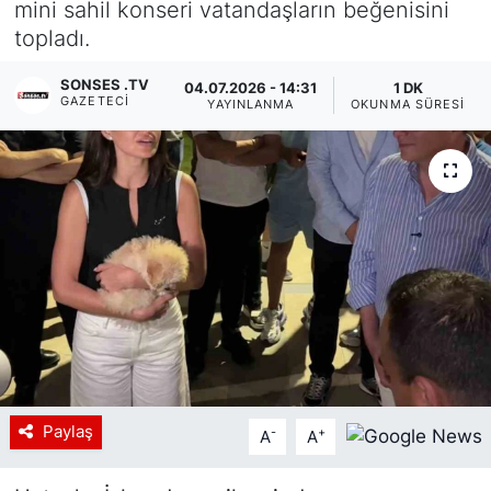
mini sahil konseri vatandaşların beğenisini
topladı.
Siyaset
SONSES .TV
04.07.2026 - 14:31
1 DK
YEREL HABER
GAZETECI
YAYINLANMA
OKUNMA SÜRESI
Haberde insan
Tanıtım
Paylaş
-
+
A
A