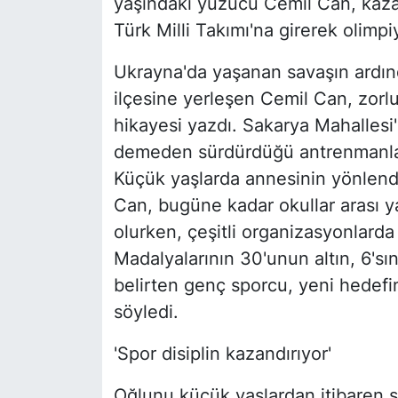
yaşındaki yüzücü Cemil Can, kaza
Türk Milli Takımı'na girerek olimpi
Ukrayna'da yaşanan savaşın ardınd
ilçesine yerleşen Cemil Can, zorlu
hikayesi yazdı. Sakarya Mahalles
demeden sürdürdüğü antrenmanlarl
Küçük yaşlarda annesinin yönlen
Can, bugüne kadar okullar arası 
olurken, çeşitli organizasyonlard
Madalyalarının 30'unun altın, 6's
belirten genç sporcu, yeni hedefi
söyledi.
'Spor disiplin kazandırıyor'
Oğlunu küçük yaşlardan itibaren 