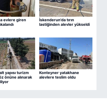
a evlere giren
İskenderun'da tırın
akalandı
lastiğinden alevler yükseldi
lt yapısı turizm
Konteyner yatakhane
z önüne alınarak
alevlere teslim oldu
liyor