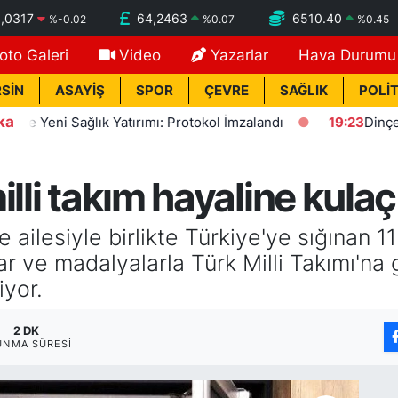
,0317
64,2463
6510.40
%
-0.02
%
0.07
%
0.45
oto Galeri
Video
Yazarlar
Hava Durumu
SİN
ASAYİŞ
SPOR
ÇEVRE
SAĞLIK
POLİT
ka
Yeni Sağlık Yatırımı: Protokol İmzalandı
19:23
Dinçer: Fezl
lli takım hayaline kulaç
 ailesiyle birlikte Türkiye'ye sığınan 
r ve madalyalarla Türk Milli Takımı'na 
iyor.
2 DK
UNMA SÜRESI