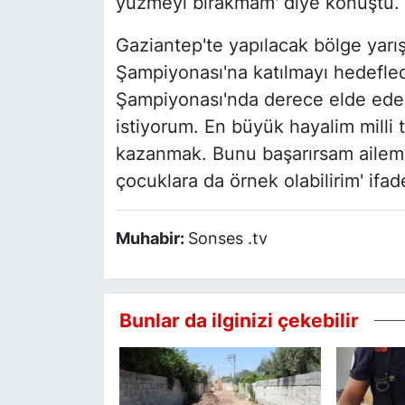
yüzmeyi bırakmam' diye konuştu.
Gaziantep'te yapılacak bölge yarış
Şampiyonası'na katılmayı hedefled
Şampiyonası'nda derece elde eder
istiyorum. En büyük hayalim milli 
kazanmak. Bunu başarırsam ailemi
çocuklara da örnek olabilirim' ifade
Muhabir:
Sonses .tv
Bunlar da ilginizi çekebilir