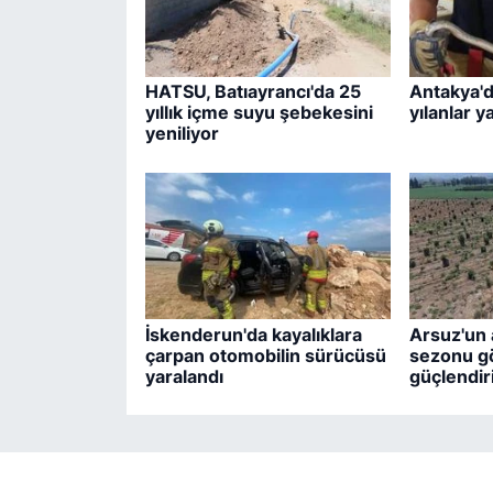
HATSU, Batıayrancı'da 25
Antakya'd
yıllık içme suyu şebekesini
yılanlar y
yeniliyor
İskenderun'da kayalıklara
Arsuz'un a
çarpan otomobilin sürücüsü
sezonu gö
yaralandı
güçlendiri