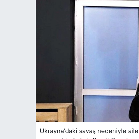
Siyaset
YEREL HABER
Haberde insan
Tanıtım
Ukrayna'daki savaş nedeniyle ailesi