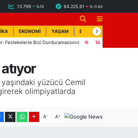
13.799
64.225,61
%
70
%
-0.63
İKA
EKONOMİ
YAŞAM
BİK İLAN
TEKNOLOJİ
ekelerle Bizi Durduramazsınız
18:57
Erdemli'de Deprem! K
 atıyor
11 yaşındaki yüzücü Cemil
girerek olimpiyatlarda
-
+
A
A