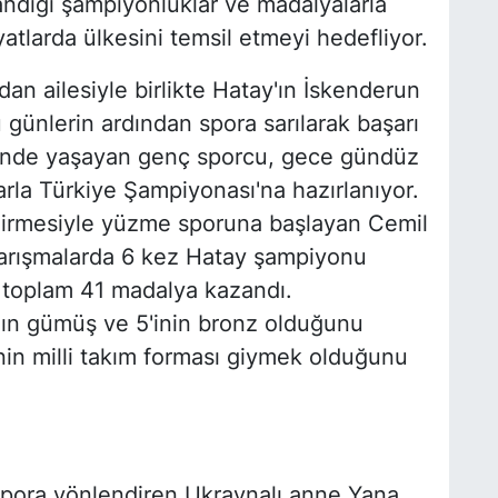
ndığı şampiyonluklar ve madalyalarla
yatlarda ülkesini temsil etmeyi hedefliyor.
an ailesiyle birlikte Hatay'ın İskenderun
 günlerin ardından spora sarılarak başarı
i'nde yaşayan genç sporcu, gece gündüz
a Türkiye Şampiyonası'na hazırlanıyor.
dirmesiyle yüzme sporuna başlayan Cemil
yarışmalarda 6 kez Hatay şampiyonu
a toplam 41 madalya kazandı.
ının gümüş ve 5'inin bronz olduğunu
nin milli takım forması giymek olduğunu
spora yönlendiren Ukraynalı anne Yana