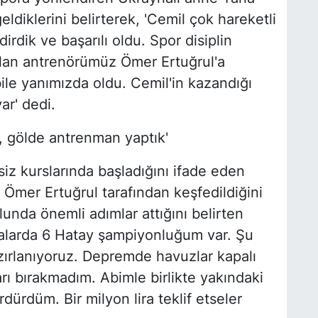
ldiklerini belirterek, 'Cemil çok hareketli
dik ve başarılı oldu. Spor disiplin
olan antrenörümüz Ömer Ertuğrul'a
le yanımızda oldu. Cemil'in kazandığı
r' dedi.
, gölde antrenman yaptık'
z kurslarında başladığını ifade eden
Ömer Ertuğrul tarafından keşfedildiğini
unda önemli adımlar attığını belirten
malarda 6 Hatay şampiyonluğum var. Şu
zırlanıyoruz. Depremde havuzlar kapalı
ı bırakmadım. Abimle birlikte yakındaki
dürdüm. Bir milyon lira teklif etseler