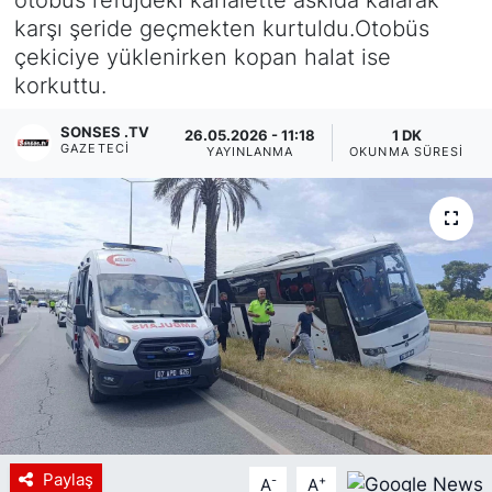
karşı şeride geçmekten kurtuldu.Otobüs
Siyaset
çekiciye yüklenirken kopan halat ise
korkuttu.
YEREL HABER
SONSES .TV
26.05.2026 - 11:18
1 DK
Haberde insan
GAZETECI
YAYINLANMA
OKUNMA SÜRESI
Tanıtım
Paylaş
-
+
A
A