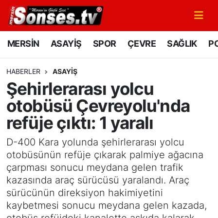
MERSİN
Mersin Nöbetçi Eczaneler
MERSİN
ASAYİŞ
SPOR
ÇEVRE
SAĞLIK
PO
ASAYİŞ
Mersin Hava Durumu
HABERLER
ASAYİŞ
Şehirlerarası yolcu
SPOR
Mersin Namaz Vakitleri
otobüsü Çevreyolu'nda
GÜNÜN MANŞETİ
Mersin Trafik Yoğunluk Haritası
refüje çıktı: 1 yaralı
DÜNYA
Süper Lig Puan Durumu ve Fikstür
D-400 Kara yolunda şehirlerarası yolcu
otobüsünün refüje çıkarak palmiye ağacına
KÜLTÜR - SANAT
Tüm Manşetler
çarpması sonucu meydana gelen trafik
kazasında araç sürücüsü yaralandı. Araç
MAGAZİN
Son Dakika Haberleri
sürücünün direksiyon hakimiyetini
kaybetmesi sonucu meydana gelen kazada,
SAĞLIK
Haber Arşivi
otobüs refüjdeki kanalette askıda kalarak