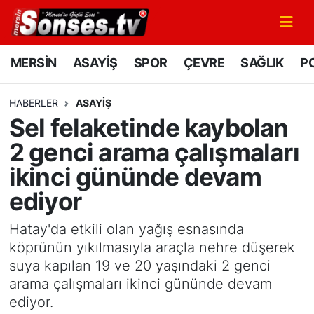
MERSİN
Mersin Nöbetçi Eczaneler
MERSİN
ASAYİŞ
SPOR
ÇEVRE
SAĞLIK
PO
ASAYİŞ
Mersin Hava Durumu
HABERLER
ASAYİŞ
Sel felaketinde kaybolan
SPOR
Mersin Namaz Vakitleri
2 genci arama çalışmaları
GÜNÜN MANŞETİ
Mersin Trafik Yoğunluk Haritası
ikinci gününde devam
ediyor
DÜNYA
Süper Lig Puan Durumu ve Fikstür
Hatay'da etkili olan yağış esnasında
KÜLTÜR - SANAT
Tüm Manşetler
köprünün yıkılmasıyla araçla nehre düşerek
suya kapılan 19 ve 20 yaşındaki 2 genci
MAGAZİN
Son Dakika Haberleri
arama çalışmaları ikinci gününde devam
ediyor.
SAĞLIK
Haber Arşivi