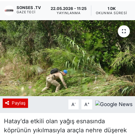
SONSES .TV
22.05.2026 - 11:25
1 DK
Siyaset
GAZETECI
YAYINLANMA
OKUNMA SÜRESI
YEREL HABER
Haberde insan
Tanıtım
Paylaş
-
+
A
A
Hatay'da etkili olan yağış esnasında
köprünün yıkılmasıyla araçla nehre düşerek