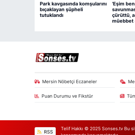
Park kavgasında komşularını
'Eşim beni
bıçaklayan şüpheli
savunmas
tutuklandı
çürüttü, a
müebbet c
Mersin Nöbetçi Eczaneler
Me
Puan Durumu ve Fikstür
Tüm
Telif Hakkı © 2025 Sonses.tv Bu site
RSS