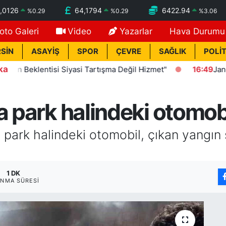
,0126
64,1794
6422.94
%
0.29
%
0.29
%
3.06
oto Galeri
Video
Yazarlar
Hava Durumu
SİN
ASAYİŞ
SPOR
ÇEVRE
SAĞLIK
POLİT
ka
eklentisi Siyasi Tartışma Değil Hizmet"
16:49
Jandarmadan 
a park halindeki otomobi
a park halindeki otomobil, çıkan yangın
1 DK
NMA SÜRESI