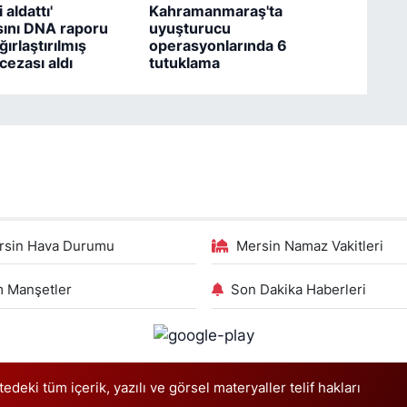
 aldattı'
Kahramanmaraş'ta
ını DNA raporu
uyuşturucu
ğırlaştırılmış
operasyonlarında 6
ezası aldı
tutuklama
rsin Hava Durumu
Mersin Namaz Vakitleri
 Manşetler
Son Dakika Haberleri
deki tüm içerik, yazılı ve görsel materyaller telif hakları