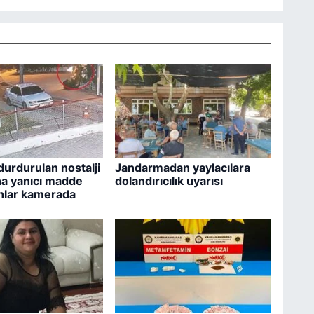
durdurulan nostalji
Jandarmadan yaylacılara
a yanıcı madde
dolandırıcılık uyarısı
 anlar kamerada