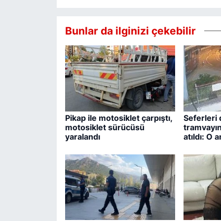
Bunlar da ilginizi çekebilir
Pikap ile motosiklet çarpıştı,
Seferleri 
motosiklet sürücüsü
tramvayın
yaralandı
atıldı: O