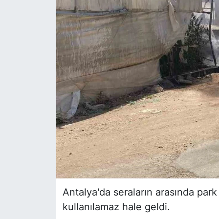
Siyaset
YEREL HABER
Haberde insan
Tanıtım
Antalya'da seraların arasında par
kullanılamaz hale geldi.