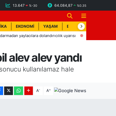
13.647
64.084,87
%
-30
%
0.35
İKA
EKONOMİ
YAŞAM
BİK İLAN
TEKNOLOJİ
yaylacılara dolandırıcılık uyarısı
16:11
Hava sıcaklığının
l alev alev yandı
 sonucu kullanılamaz hale
-
+
A
A