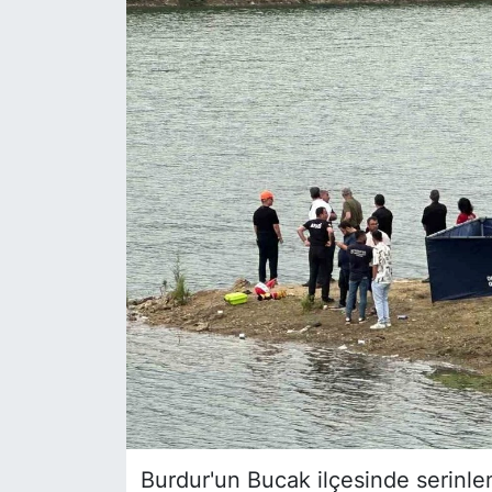
Siyaset
YEREL HABER
Haberde insan
Tanıtım
Burdur'un Bucak ilçesinde serinle