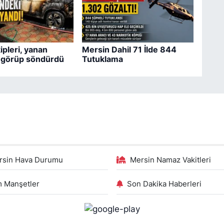
pleri, yanan
Mersin Dahil 71 İlde 844
i görüp söndürdü
Tutuklama
rsin Hava Durumu
Mersin Namaz Vakitleri
 Manşetler
Son Dakika Haberleri