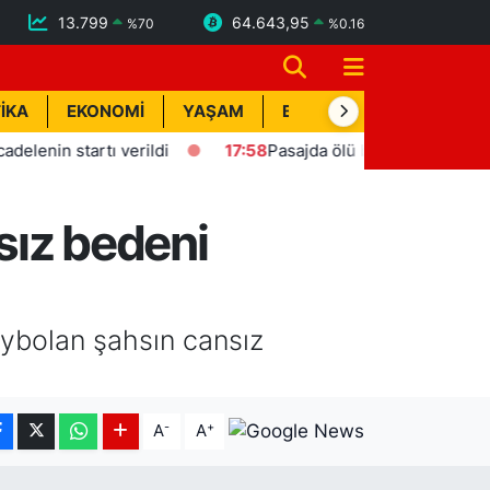
13.799
64.643,95
%
70
%
0.16
İKA
EKONOMİ
YAŞAM
BİK İLAN
TEKNOLOJİ
n startı verildi
17:58
Pasajda ölü bulunan Eyüp Can davas
sız bedeni
aybolan şahsın cansız
-
+
A
A