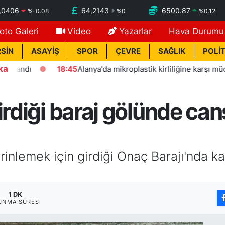
,0406
64,2143
6500.87
%
-0.08
%
0
%
0.12
oto Galeri
Video
Yazarlar
Hava Durumu
SİN
ASAYİŞ
SPOR
ÇEVRE
SAĞLIK
POLİT
ka
dı
18:45
Alanya'da mikroplastik kirliliğine karşı mücadeleni
irdiği baraj gölünde can
rinlemek için girdiği Onaç Barajı'nda k
1 DK
UNMA SÜRESI