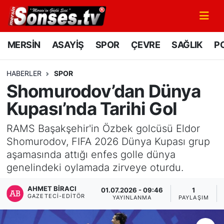
MERSİN
Mersin Nöbetçi Eczaneler
MERSİN
ASAYİŞ
SPOR
ÇEVRE
SAĞLIK
PO
ASAYİŞ
Mersin Hava Durumu
HABERLER
SPOR
Shomurodov’dan Dünya
SPOR
Mersin Namaz Vakitleri
Kupası’nda Tarihi Gol
GÜNÜN MANŞETİ
Mersin Trafik Yoğunluk Haritası
RAMS Başakşehir'in Özbek golcüsü Eldor
DÜNYA
Süper Lig Puan Durumu ve Fikstür
Shomurodov, FIFA 2026 Dünya Kupası grup
aşamasında attığı enfes golle dünya
KÜLTÜR - SANAT
Tüm Manşetler
genelindeki oylamada zirveye oturdu.
AHMET BIRACI
MAGAZİN
Son Dakika Haberleri
01.07.2026 - 09:46
1
GAZETECI-EDITÖR
YAYINLANMA
PAYLAŞIM
SAĞLIK
Haber Arşivi