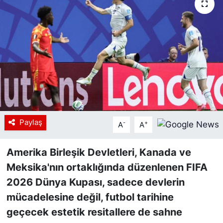
Siyaset
YEREL HABER
Haberde insan
Tanıtım
Paylaş
-
+
A
A
Amerika Birleşik Devletleri, Kanada ve
Meksika'nın ortaklığında düzenlenen FIFA
2026 Dünya Kupası, sadece devlerin
mücadelesine değil, futbol tarihine
geçecek estetik resitallere de sahne