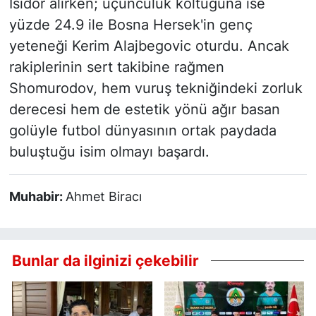
Isidor alırken; üçüncülük koltuğuna ise
yüzde 24.9 ile Bosna Hersek'in genç
yeteneği Kerim Alajbegovic oturdu. Ancak
rakiplerinin sert takibine rağmen
Shomurodov, hem vuruş tekniğindeki zorluk
derecesi hem de estetik yönü ağır basan
golüyle futbol dünyasının ortak paydada
buluştuğu isim olmayı başardı.
Muhabir:
Ahmet Biracı
Bunlar da ilginizi çekebilir