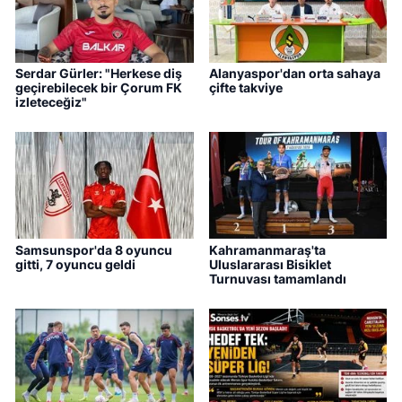
Serdar Gürler: "Herkese diş
Alanyaspor'dan orta sahaya
geçirebilecek bir Çorum FK
çifte takviye
izleteceğiz"
Samsunspor'da 8 oyuncu
Kahramanmaraş'ta
gitti, 7 oyuncu geldi
Uluslararası Bisiklet
Turnuvası tamamlandı