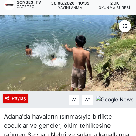
SONSES .TV
30.06.2026 - 10:35
2 DK
GAZETECI
YAYINLANMA
OKUNMA SÜRESI
Siyaset
YEREL HABER
Haberde insan
Tanıtım
Paylaş
-
+
A
A
Adana'da havaların ısınmasıyla birlikte
çocuklar ve gençler, ölüm tehlikesine
rağmen Seyhan Nehri ve sulama kanallarına