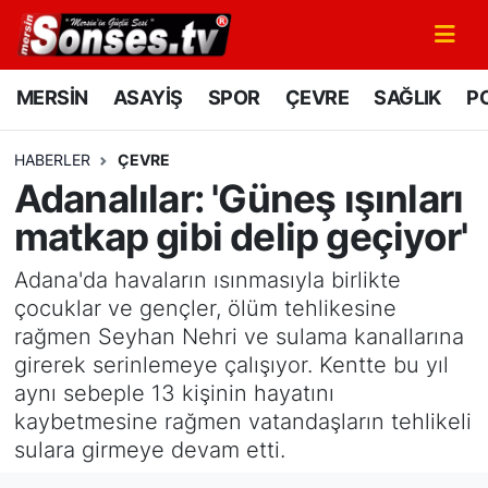
MERSİN
Mersin Nöbetçi Eczaneler
MERSİN
ASAYİŞ
SPOR
ÇEVRE
SAĞLIK
PO
ASAYİŞ
Mersin Hava Durumu
HABERLER
ÇEVRE
Adanalılar: 'Güneş ışınları
SPOR
Mersin Namaz Vakitleri
matkap gibi delip geçiyor'
GÜNÜN MANŞETİ
Mersin Trafik Yoğunluk Haritası
Adana'da havaların ısınmasıyla birlikte
DÜNYA
Süper Lig Puan Durumu ve Fikstür
çocuklar ve gençler, ölüm tehlikesine
rağmen Seyhan Nehri ve sulama kanallarına
KÜLTÜR - SANAT
Tüm Manşetler
girerek serinlemeye çalışıyor. Kentte bu yıl
aynı sebeple 13 kişinin hayatını
MAGAZİN
Son Dakika Haberleri
kaybetmesine rağmen vatandaşların tehlikeli
sulara girmeye devam etti.
SAĞLIK
Haber Arşivi