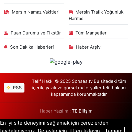
Mersin Namaz Vakitleri
Mersin Trafik Yoğunluk
Haritası
Puan Durumu ve Fikstür
Tüm Manşetler
Son Dakika Haberleri
Haber Arşivi
Telif Hakkı © 2025 Sonses.tv Bu sitedeki tüm
RSS
içerik, yazılı ve görsel materyaller telif hakları
kapsamında korunmaktadır
Haber Yazılımı:
TE Bilişim
En iyi site deneyimi sağlamak için çerezlerden
faydalanıyoruz. Detaylar için lütfen tıklayın.
Tamam