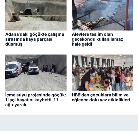
Adana'daki göçükte çalışma
Alevlere teslim olan
sırasında kaya parçası
gecekondu kullanılamaz
düşmüş
hale geldi
İçme suyu projesinde göçük:
HBB'den çocuklara bilim ve
1 işçi hayatını kaybetti, 1'i
eğlence dolu yaz etkinlikleri
ağır yaralı