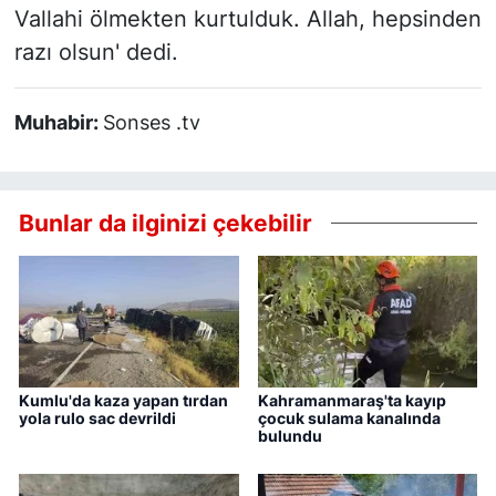
Vallahi ölmekten kurtulduk. Allah, hepsinden
razı olsun' dedi.
Muhabir:
Sonses .tv
Bunlar da ilginizi çekebilir
Kumlu'da kaza yapan tırdan
Kahramanmaraş'ta kayıp
yola rulo sac devrildi
çocuk sulama kanalında
bulundu