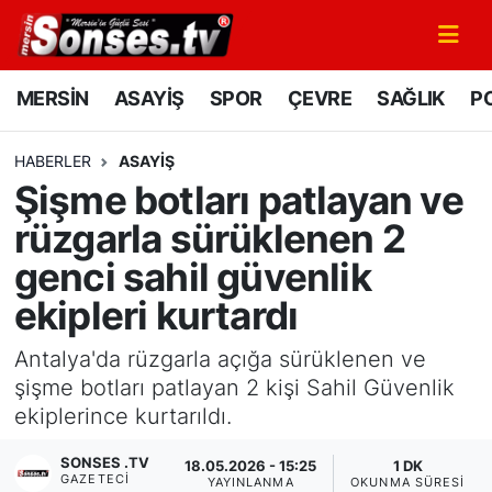
MERSİN
Mersin Nöbetçi Eczaneler
MERSİN
ASAYİŞ
SPOR
ÇEVRE
SAĞLIK
PO
ASAYİŞ
Mersin Hava Durumu
HABERLER
ASAYİŞ
Şişme botları patlayan ve
SPOR
Mersin Namaz Vakitleri
rüzgarla sürüklenen 2
GÜNÜN MANŞETİ
Mersin Trafik Yoğunluk Haritası
genci sahil güvenlik
ekipleri kurtardı
DÜNYA
Süper Lig Puan Durumu ve Fikstür
Antalya'da rüzgarla açığa sürüklenen ve
KÜLTÜR - SANAT
Tüm Manşetler
şişme botları patlayan 2 kişi Sahil Güvenlik
ekiplerince kurtarıldı.
MAGAZİN
Son Dakika Haberleri
SONSES .TV
18.05.2026 - 15:25
1 DK
SAĞLIK
Haber Arşivi
GAZETECI
YAYINLANMA
OKUNMA SÜRESI