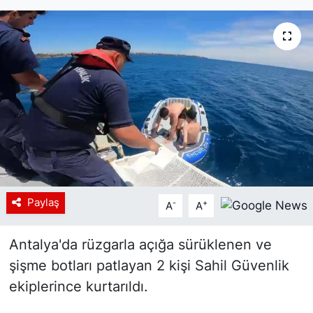
Siyaset
YEREL HABER
Haberde insan
Tanıtım
Paylaş
-
+
A
A
Antalya'da rüzgarla açığa sürüklenen ve
şişme botları patlayan 2 kişi Sahil Güvenlik
ekiplerince kurtarıldı.