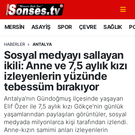
MERSİN
Mersin Nöbetçi Eczaneler
MERSİN
ASAYİŞ
SPOR
ÇEVRE
SAĞLIK
PO
ASAYİŞ
Mersin Hava Durumu
HABERLER
ANTALYA
Sosyal medyayı sallayan
SPOR
Mersin Namaz Vakitleri
ikili: Anne ve 7,5 aylık kızı
GÜNÜN MANŞETİ
Mersin Trafik Yoğunluk Haritası
izleyenlerin yüzünde
tebessüm bırakıyor
DÜNYA
Süper Lig Puan Durumu ve Fikstür
Antalya'nın Gündoğmuş ilçesinde yaşayan
KÜLTÜR - SANAT
Tüm Manşetler
Elif Özer ile 7,5 aylık kızı Gökçe'nin günlük
yaşamlarından paylaşılan görüntüler, sosyal
MAGAZİN
Son Dakika Haberleri
medyada milyonlarca kişi tarafından izlendi.
Anne-kızın samimi anları izleyenlerin
SAĞLIK
Haber Arşivi