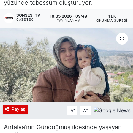
yüzünde tebessüm oluşturuyor.
Siyaset
SONSES .TV
10.05.2026 - 09:49
1 DK
GAZETECI
YAYINLANMA
OKUNMA SÜRESI
YEREL HABER
Haberde insan
Tanıtım
Paylaş
-
+
A
A
Antalya'nın Gündoğmuş ilçesinde yaşayan