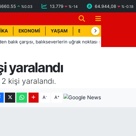
6660.55
13.779
64.944,08
%
0.03
%
-14
%
-0.18
İKA
EKONOMİ
YAŞAM
BİK İLAN
TEKNOLOJİ
 çarşısı, balıkseverlerin uğrak noktası oldu
14:04
Serdar 
i yaralandı
 kişi yaralandı.
-
+
A
A