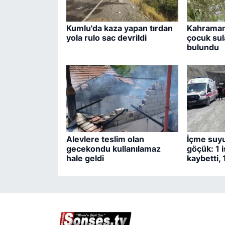
Kumlu'da kaza yapan tırdan
Kahraman
yola rulo sac devrildi
çocuk sul
bulundu
Alevlere teslim olan
İçme suyu
gecekondu kullanılamaz
göçük: 1 i
hale geldi
kaybetti, 1