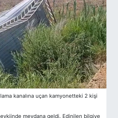
ulama kanalına uçan kamyonetteki 2 kişi
vkiinde meydana geldi. Edinilen bilgiye