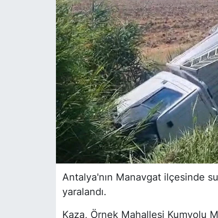
Siyaset
YEREL HABER
Haberde insan
Tanıtım
Antalya'nın Manavgat ilçesinde s
yaralandı.
Kaza, Örnek Mahallesi Kumyolu Me