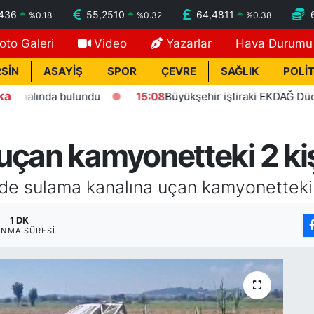
7436
55,2510
64,4811
%
0.18
%
0.32
%
0.38
oto Galeri
Video
Yazarlar
Hava Durumu
SİN
ASAYİŞ
SPOR
ÇEVRE
SAĞLIK
POLİT
ka
ında bulundu
15:08
Büyükşehir iştiraki EKDAĞ Düden balık
uçan kamyonetteki 2 kiş
de sulama kanalına uçan kamyonetteki 2
1 DK
NMA SÜRESI