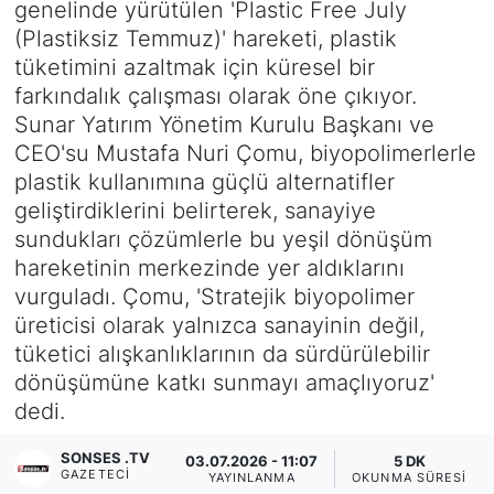
genelinde yürütülen 'Plastic Free July
(Plastiksiz Temmuz)' hareketi, plastik
Siyaset
tüketimini azaltmak için küresel bir
farkındalık çalışması olarak öne çıkıyor.
YEREL HABER
Sunar Yatırım Yönetim Kurulu Başkanı ve
CEO'su Mustafa Nuri Çomu, biyopolimerlerle
Haberde insan
plastik kullanımına güçlü alternatifler
geliştirdiklerini belirterek, sanayiye
Tanıtım
sundukları çözümlerle bu yeşil dönüşüm
hareketinin merkezinde yer aldıklarını
vurguladı. Çomu, 'Stratejik biyopolimer
üreticisi olarak yalnızca sanayinin değil,
tüketici alışkanlıklarının da sürdürülebilir
dönüşümüne katkı sunmayı amaçlıyoruz'
dedi.
SONSES .TV
03.07.2026 - 11:07
5 DK
GAZETECI
YAYINLANMA
OKUNMA SÜRESI