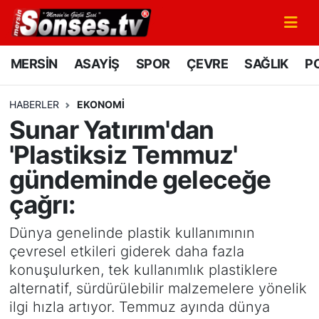
MERSİN
Mersin Nöbetçi Eczaneler
MERSİN
ASAYİŞ
SPOR
ÇEVRE
SAĞLIK
PO
ASAYİŞ
Mersin Hava Durumu
HABERLER
EKONOMİ
Sunar Yatırım'dan
SPOR
Mersin Namaz Vakitleri
'Plastiksiz Temmuz'
GÜNÜN MANŞETİ
Mersin Trafik Yoğunluk Haritası
gündeminde geleceğe
çağrı:
DÜNYA
Süper Lig Puan Durumu ve Fikstür
Dünya genelinde plastik kullanımının
KÜLTÜR - SANAT
Tüm Manşetler
çevresel etkileri giderek daha fazla
konuşulurken, tek kullanımlık plastiklere
MAGAZİN
Son Dakika Haberleri
alternatif, sürdürülebilir malzemelere yönelik
ilgi hızla artıyor. Temmuz ayında dünya
SAĞLIK
Haber Arşivi