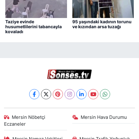
Taziye evinde
95 yaşındaki kadının torunu
husumetlilerini tabancayla
ve kızından arsa tuzağı
kovaladı
Mersin Nöbetçi
Mersin Hava Durumu
Eczaneler