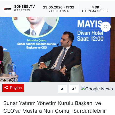
SONSES .TV
23.05.2026 - 11:32
4 DK
Siyaset
GAZETECI
YAYINLANMA
OKUNMA SÜRESI
YEREL HABER
Haberde insan
Tanıtım
Paylaş
-
+
A
A
Sunar Yatırım Yönetim Kurulu Başkanı ve
CEO'su Mustafa Nuri Çomu, 'Sürdürülebilir