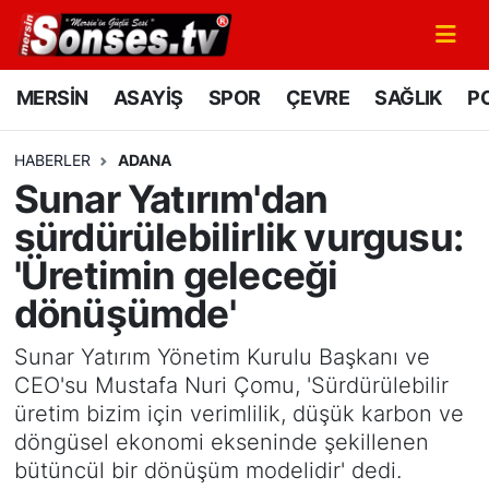
MERSİN
Mersin Nöbetçi Eczaneler
MERSİN
ASAYİŞ
SPOR
ÇEVRE
SAĞLIK
PO
ASAYİŞ
Mersin Hava Durumu
HABERLER
ADANA
Sunar Yatırım'dan
SPOR
Mersin Namaz Vakitleri
sürdürülebilirlik vurgusu:
GÜNÜN MANŞETİ
Mersin Trafik Yoğunluk Haritası
'Üretimin geleceği
dönüşümde'
DÜNYA
Süper Lig Puan Durumu ve Fikstür
Sunar Yatırım Yönetim Kurulu Başkanı ve
KÜLTÜR - SANAT
Tüm Manşetler
CEO'su Mustafa Nuri Çomu, 'Sürdürülebilir
üretim bizim için verimlilik, düşük karbon ve
MAGAZİN
Son Dakika Haberleri
döngüsel ekonomi ekseninde şekillenen
bütüncül bir dönüşüm modelidir' dedi.
SAĞLIK
Haber Arşivi