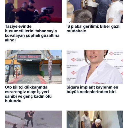
Taziye evinde
'S plaka' gerilimi: Biber gazlı
husumetlilerini tabancayla
müdahale
kovalayan şüpheli gözaltına
alındı
Oto kilitçi dükkanında
Sigara implant kaybının en
esrarengiz olay: İş yeri
büyük nedenlerinden biri
sahibi ve genç kadın ölü
bulundu