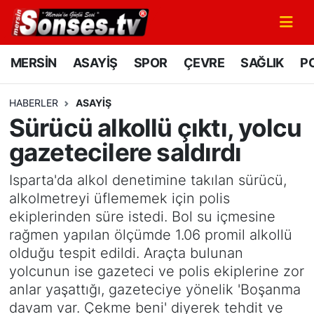
MERSİN
Mersin Nöbetçi Eczaneler
MERSİN
ASAYİŞ
SPOR
ÇEVRE
SAĞLIK
PO
ASAYİŞ
Mersin Hava Durumu
HABERLER
ASAYİŞ
Sürücü alkollü çıktı, yolcu
SPOR
Mersin Namaz Vakitleri
gazetecilere saldırdı
GÜNÜN MANŞETİ
Mersin Trafik Yoğunluk Haritası
Isparta'da alkol denetimine takılan sürücü,
DÜNYA
Süper Lig Puan Durumu ve Fikstür
alkolmetreyi üflememek için polis
ekiplerinden süre istedi. Bol su içmesine
KÜLTÜR - SANAT
Tüm Manşetler
rağmen yapılan ölçümde 1.06 promil alkollü
olduğu tespit edildi. Araçta bulunan
MAGAZİN
Son Dakika Haberleri
yolcunun ise gazeteci ve polis ekiplerine zor
anlar yaşattığı, gazeteciye yönelik 'Boşanma
SAĞLIK
Haber Arşivi
davam var. Çekme beni' diyerek tehdit ve