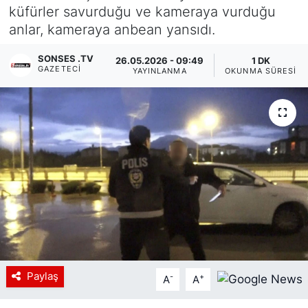
küfürler savurduğu ve kameraya vurduğu
Siyaset
anlar, kameraya anbean yansıdı.
YEREL HABER
SONSES .TV
26.05.2026 - 09:49
1 DK
GAZETECI
YAYINLANMA
OKUNMA SÜRESI
Haberde insan
Tanıtım
Paylaş
-
+
A
A