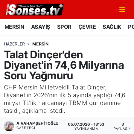
MERSİN
Mersin Nöbetçi Eczaneler
MERSİN
ASAYİŞ
SPOR
ÇEVRE
SAĞLIK
PO
ASAYİŞ
Mersin Hava Durumu
HABERLER
MERSİN
Talat Dinçer'den
SPOR
Mersin Namaz Vakitleri
Diyanet'in 74,6 Milyarına
GÜNÜN MANŞETİ
Mersin Trafik Yoğunluk Haritası
Soru Yağmuru
DÜNYA
Süper Lig Puan Durumu ve Fikstür
CHP Mersin Milletvekili Talat Dinçer,
Diyanet'in 2026'nın ilk 5 ayında yaptığı 74,6
KÜLTÜR - SANAT
Tüm Manşetler
milyar TL'lik harcamayı TBMM gündemine
taşıdı, açıklama istedi.
MAGAZİN
Son Dakika Haberleri
A.VAHAP ŞEHITOĞLU
05.07.2026 - 18:53
3
GAZETECI
SAĞLIK
Haber Arşivi
YAYINLANMA
PAYLAŞIM