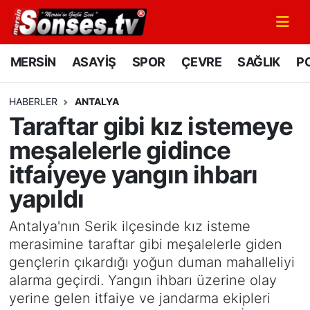
MERSİN
Mersin Nöbetçi Eczaneler
MERSİN
ASAYİŞ
SPOR
ÇEVRE
SAĞLIK
PO
ASAYİŞ
Mersin Hava Durumu
HABERLER
ANTALYA
Taraftar gibi kız istemeye
SPOR
Mersin Namaz Vakitleri
meşalelerle gidince
GÜNÜN MANŞETİ
Mersin Trafik Yoğunluk Haritası
itfaiyeye yangın ihbarı
yapıldı
DÜNYA
Süper Lig Puan Durumu ve Fikstür
Antalya'nın Serik ilçesinde kız isteme
KÜLTÜR - SANAT
Tüm Manşetler
merasimine taraftar gibi meşalelerle giden
gençlerin çıkardığı yoğun duman mahalleliyi
MAGAZİN
Son Dakika Haberleri
alarma geçirdi. Yangın ihbarı üzerine olay
yerine gelen itfaiye ve jandarma ekipleri
SAĞLIK
Haber Arşivi