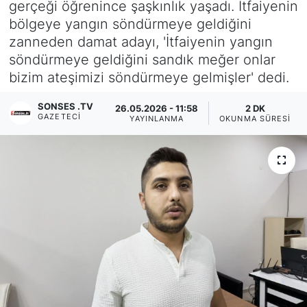
gerçeği öğrenince şaşkınlık yaşadı. İtfaiyenin
bölgeye yangın söndürmeye geldiğini
Siyaset
zanneden damat adayı, 'İtfaiyenin yangın
söndürmeye geldiğini sandık meğer onlar
YEREL HABER
bizim ateşimizi söndürmeye gelmişler' dedi.
Haberde insan
SONSES .TV
26.05.2026 - 11:58
2 DK
GAZETECI
YAYINLANMA
OKUNMA SÜRESI
Tanıtım