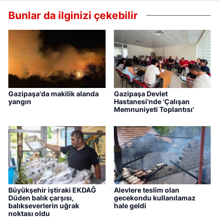
Bunlar da ilginizi çekebilir
Gazipaşa'da makilik alanda
Gazipaşa Devlet
yangın
Hastanesi'nde 'Çalışan
Memnuniyeti Toplantısı'
Büyükşehir iştiraki EKDAĞ
Alevlere teslim olan
Düden balık çarşısı,
gecekondu kullanılamaz
balıkseverlerin uğrak
hale geldi
noktası oldu