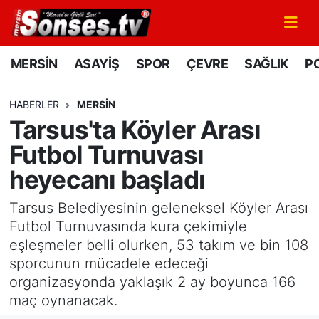
MERSİN
Mersin Nöbetçi Eczaneler
MERSİN
ASAYİŞ
SPOR
ÇEVRE
SAĞLIK
PO
ASAYİŞ
Mersin Hava Durumu
HABERLER
MERSİN
Tarsus'ta Köyler Arası
SPOR
Mersin Namaz Vakitleri
Futbol Turnuvası
GÜNÜN MANŞETİ
Mersin Trafik Yoğunluk Haritası
heyecanı başladı
DÜNYA
Süper Lig Puan Durumu ve Fikstür
Tarsus Belediyesinin geleneksel Köyler Arası
Futbol Turnuvasında kura çekimiyle
KÜLTÜR - SANAT
Tüm Manşetler
eşleşmeler belli olurken, 53 takım ve bin 108
sporcunun mücadele edeceği
MAGAZİN
Son Dakika Haberleri
organizasyonda yaklaşık 2 ay boyunca 166
maç oynanacak.
SAĞLIK
Haber Arşivi