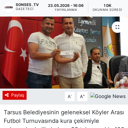
SONSES .TV
23.05.2026 - 16:06
1 DK
GAZETECI
Siyaset
YAYINLANMA
OKUNMA SÜRESI
YEREL HABER
Haberde insan
Tanıtım
Paylaş
-
+
A
A
Tarsus Belediyesinin geleneksel Köyler Arası
Futbol Turnuvasında kura çekimiyle